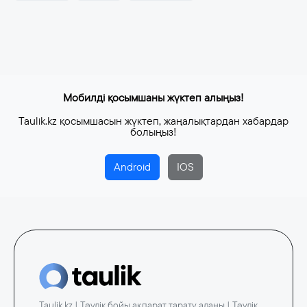
Мобилді қосымшаны жүктеп алыңыз!
Taulik.kz қосымшасын жүктеп, жаңалықтардан хабардар
болыңыз!
Android
IOS
Taulik.kz | Тәулік бойы ақпарат тарату алаңы | Тәулік