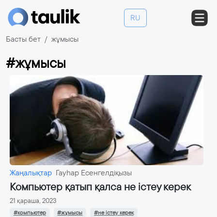
RU
Басты бет
жұмысы
#жұмысы
Жаңалықтар
Гауһар Есенгелдіқызы
Компьютер қатып қалса не істеу керек
21 қараша, 2023
#компьютер
#жұмысы
#не істеу керек