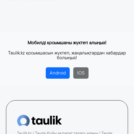
Мобилді қосымшаны жүктеп алыңыз!
Taulik.kz қосымшасын жүктеп, жаңалықтардан хабардар
болыңыз!
Android
IOS
Taulik.kz | Тәулік бойы ақпарат тарату алаңы | Тәулік