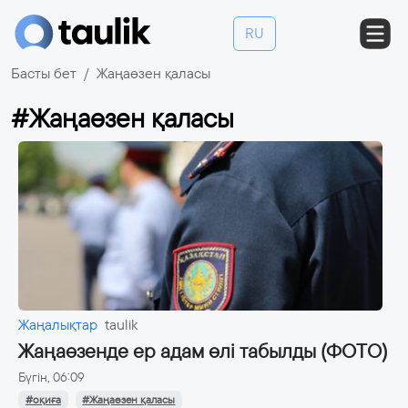
RU
Басты бет
Жаңаөзен қаласы
#Жаңаөзен қаласы
Жаңалықтар
taulik
Жаңаөзенде ер адам өлі табылды (ФОТО)
Бүгін, 06:09
#оқиға
#Жаңаөзен қаласы