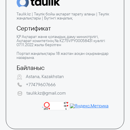
Taulik.kz | Тәулік бойы ақпарат тарату алаңы | Тәулік
жаңалықтары | Бүгінгі жаңалық
Сертификат
ҚР Ақпарат және қоғамдық даму министрлігі,
Ақпарат комитетінің № KZ75VPY00058431 куәлігі
07.11.2022 жылы берілген
Портал жаңалықтары 18 жастан асқан оқырмандар
назарына.
Байланыс
Astana, Kazakhstan
+77479607666
taulik.kz@gmail.com