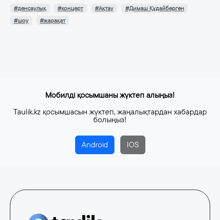
#денсаулық
#концерт
#Ақтау
#Димаш Құдайберген
#шоу
#жарақат
Мобилді қосымшаны жүктеп алыңыз!
Taulik.kz қосымшасын жүктеп, жаңалықтардан хабардар
болыңыз!
Android
IOS