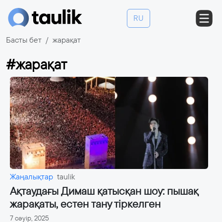
RU
Басты бет
жарақат
#жарақат
Жаңалықтар
taulik
Ақтаудағы Димаш қатысқан шоу: пышақ
жарақаты, естен тану тіркелген
7 сәуір, 2025