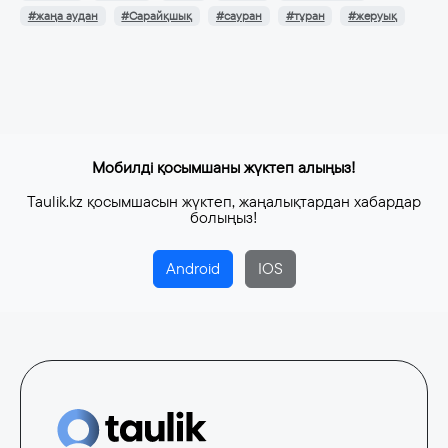
#жаңа аудан
#Сарайқшық
#сауран
#тұран
#жеруық
Мобилді қосымшаны жүктеп алыңыз!
Taulik.kz қосымшасын жүктеп, жаңалықтардан хабардар
болыңыз!
Android
IOS