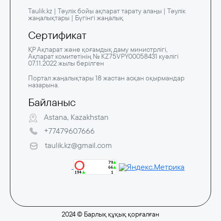
Taulik.kz | Тәулік бойы ақпарат тарату алаңы | Тәулік
жаңалықтары | Бүгінгі жаңалық
Сертификат
ҚР Ақпарат және қоғамдық даму министрлігі,
Ақпарат комитетінің № KZ75VPY00058431 куәлігі
07.11.2022 жылы берілген
Портал жаңалықтары 18 жастан асқан оқырмандар
назарына.
Байланыс
Astana, Kazakhstan
+77479607666
taulik.kz@gmail.com
2024 © Барлық құқық қорғалған