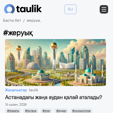
RU
Басты бет
жеруық
#жеруық
Жаңалықтар
taulik
Астанадағы жаңа аудан қалай аталады?
16 қазан, 2024
#Алматы
#Астана
#атау
#аудан
#ономостика