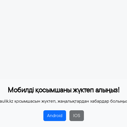
Мобилді қосымшаны жүктеп алыңыз!
aulik.kz қосымшасын жүктеп, жаңалықтардан хабардар болыңы
Android
IOS