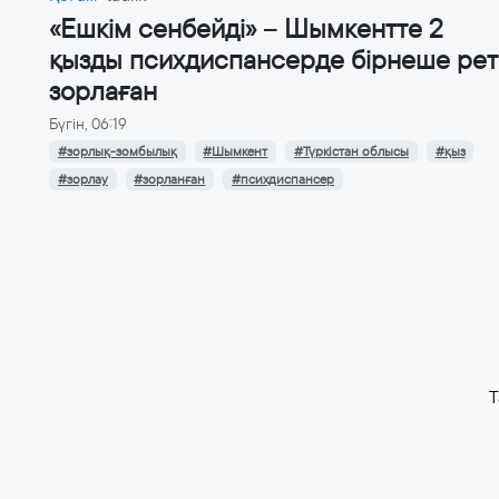
«Ешкім сенбейді» – Шымкентте 2
қызды психдиспансерде бірнеше рет
зорлаған
Бүгін, 06:19
#зорлық-зомбылық
#Шымкент
#Түркістан облысы
#қыз
#зорлау
#зорланған
#психдиспансер
T