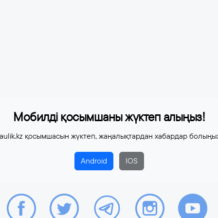
Мобилді қосымшаны жүктеп алыңыз!
aulik.kz қосымшасын жүктеп, жаңалықтардан хабардар болыңы
Android
IOS