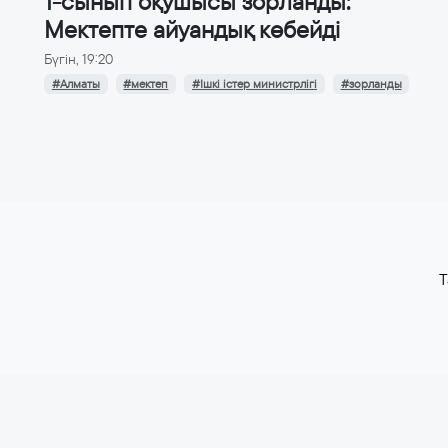
1-сынып оқушысы зорланды:
Мектепте айуандық көбейді
Бүгін, 19:20
#Алматы
#мектеп
#Ішкі істер министрлігі
#зорланды
T