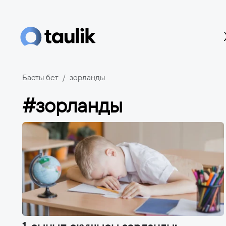
Басты бет
зорланды
#зорланды