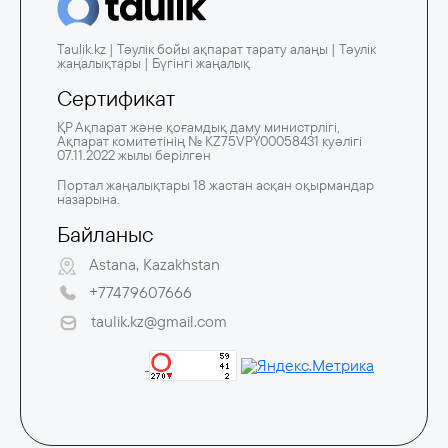
Taulik.kz | Тәулік бойы ақпарат тарату алаңы | Тәулік
жаңалықтары | Бүгінгі жаңалық
Сертификат
ҚР Ақпарат және қоғамдық даму министрлігі,
Ақпарат комитетінің № KZ75VPY00058431 куәлігі
07.11.2022 жылы берілген
Портал жаңалықтары 18 жастан асқан оқырмандар
назарына.
Байланыс
Astana, Kazakhstan
+77479607666
taulik.kz@gmail.com