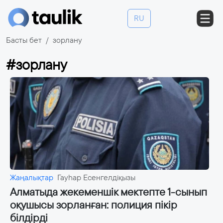
RU
Басты бет
зорлану
#зорлану
Жаңалықтар
Гауһар Есенгелдіқызы
Алматыда жекеменшік мектепте 1-сынып
оқушысы зорланған: полиция пікір
білдірді