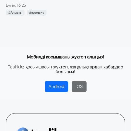
Бүгін, 16:25
#Алматы
#зорлану
Мобилді қосымшаны жүктеп алыңыз!
Taulik.kz қосымшасын жүктеп, жаңалықтардан хабардар
болыңыз!
Android
IOS