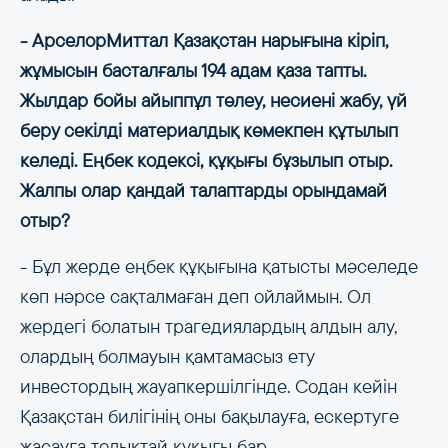
- АрселорМиттал Қазақстан нарығына кіріп,
жұмысын басталғалы 194 адам қаза тапты.
Жылдар бойы айыппұл төлеу, несиені жабу, үй
беру секілді материалдық көмекпен құтылып
келеді. Еңбек кодексі, құқығы бұзылып отыр.
Жалпы олар қандай талаптарды орындамай
отыр?
- Бұл жерде еңбек құқығына қатысты мәселеде
көп нәрсе сақталмаған деп ойлаймын. Ол
жердегі болатын трагедиялардың алдын алу,
олардың болмауын қамтамасыз ету
инвестордың жауапкершілгінде. Содан кейін
Қазақстан билігінің оны бақылауға, ескертуге
жасауға толықтай құқығы бар.