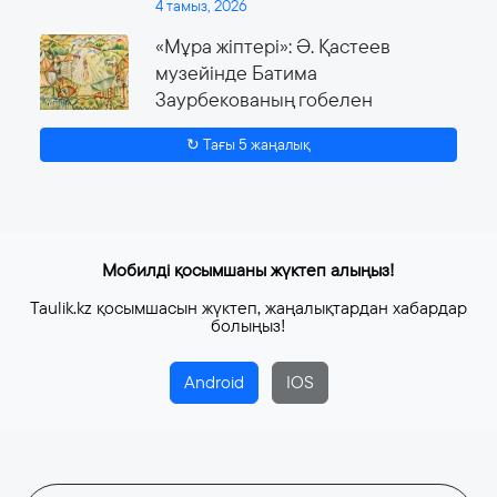
4 тамыз, 2026
«Мұра жіптері»: Ә. Қастеев
музейінде Батима
Заурбекованың гобелен
өнеріне арналған ауқымды
↻ Тағы 5 жаңалық
көрме өтеді
4 тамыз, 2026
Мобилді қосымшаны жүктеп алыңыз!
Taulik.kz қосымшасын жүктеп, жаңалықтардан хабардар
болыңыз!
Android
IOS