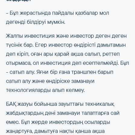
- Бұл жерастында пайдалы қазбалар мол
дегенді білдіруі мүмкін.
Жалпы инвестиция және инвестор деген деген
түсінік бар. Егер инвестор өндірісті дамытамын
деп кіріп, оған ары қарай ақша салып, реттеп
отырмаса, ол инвестиция деп есептелмейді. Бұл
- сатып алу. Яғни бір ғана траншпен барып
сатып алу және өндіріске заманауи
технологияларды алып келмеу.
БАҚ жазуы бойынша зауыттағы техникалық
жабдықтардың дені заманауи талаптарға сай
емес. Бұл жерде инвестордың осыларды
жаңартуға, дамытуға нақты қанша ақша