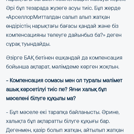
Әрі бұл тезарада жүзеге асуы тиіс. Бұл жерде
«АрселлорМитталдан салып алып жатқан
өндірістің нарықтағы бағасы қандай және біз
компенсацияны төлеуге дайынбыз ба?» деген
сұрақ туындайды.
Әзірге БАҚ бетінен ешқандай да компенсация
бойынша ақпарат, мәлімдеме көрген жоқпын.
- Компенсация сомасы мен ол туралы мәлімет
ашық көрсетілуі тиіс пе? Яғни халық бұл
мәселені білуге құқылы ма?
- Бұл мәселе екі тарапқа байланысты. Әрине,
халықта бұл ақпаратты білуге құқығы бар.
Дегенмен, қазір болып жатқан, айтылып жатқан