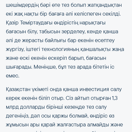
шешімдердің бәрі өте тез болып жатқандықтан
екі жақ нақты бір бағаға әлі келіспеген секілді.
Қазір Теміртаудағы өндірістің нарықтағы
бағасын білу, табысын зерделеу, кенде қанша
әлі де жерасты байлығы бар екенін есептеу
жүргізу, іштегі технологияның қаншалықты жаңа
және ескі екенін ескеріп барып, бағасын
шығарады. Меніңше, бұл тез арада бітетін іс
емес.
Қазақстан үкіметі онда қанша инвестиция салу
керек екенін біліп отыр. Сіз айтып отырған 1,3
млрд долларды бірінші кезеңде тез салу
дегеніңіз, дәл осы қаржы болмай, өндіріс өз
жұмысын ары қарай жалғастыра алмайды және