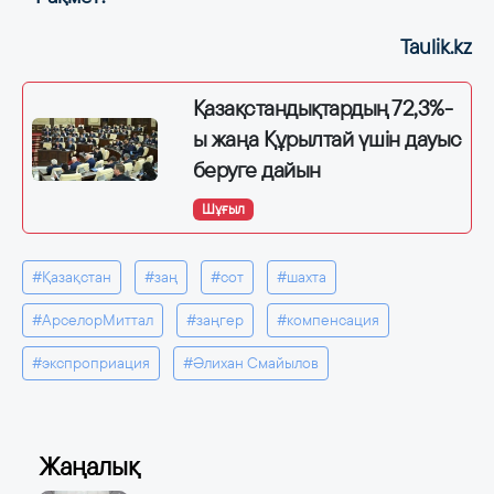
Taulik.kz
Қазақстандықтардың 72,3%-
ы жаңа Құрылтай үшін дауыс
беруге дайын
Шұғыл
#Қазақстан
#заң
#сот
#шахта
#АрселорМиттал
#заңгер
#компенсация
#экспроприация
#Әлихан Смайылов
Жаңалық