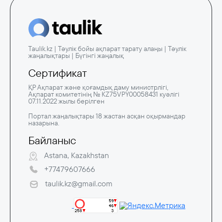
Taulik.kz | Тәулік бойы ақпарат тарату алаңы | Тәулік
жаңалықтары | Бүгінгі жаңалық
Сертификат
ҚР Ақпарат және қоғамдық даму министрлігі,
Ақпарат комитетінің № KZ75VPY00058431 куәлігі
07.11.2022 жылы берілген
Портал жаңалықтары 18 жастан асқан оқырмандар
назарына.
Байланыс
Astana, Kazakhstan
+77479607666
taulik.kz@gmail.com