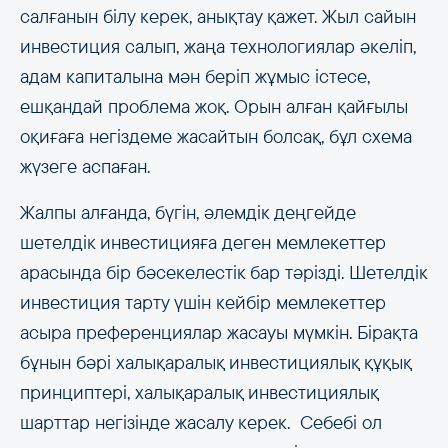
салғанын білу керек, анықтау қажет. Жыл сайын
инвестиция салып, жаңа технологиялар әкеліп,
адам капиталына мән беріп жұмыс істесе,
ешқандай проблема жоқ. Орын алған қайғылы
оқиғаға негіздеме жасайтын болсақ, бұл схема
жүзеге аспаған.
Жалпы алғанда, бүгін, әлемдік деңгейде
шетелдік инвестицияға деген мемлекеттер
арасында бір бәсекелестік бар тәрізді. Шетелдік
инвестиция тарту үшін кейбір мемлекеттер
асыра преференциялар жасауы мүмкін. Бірақта
бұнын бәрі халықаралық инвестициялық құқық
принциптері, халықаралық инвестициялық
шарттар негізінде жасалу керек. Себебі ол