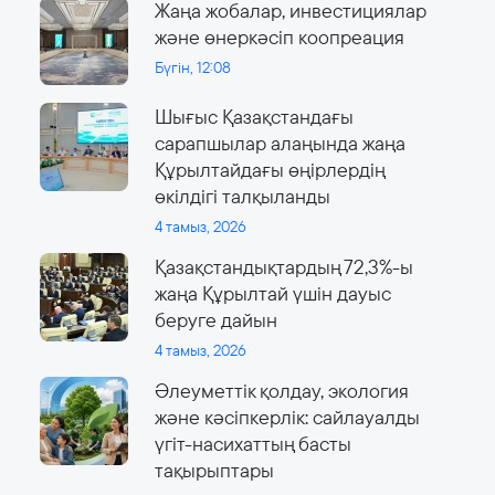
Жаңа жобалар, инвестициялар
және өнеркәсіп коопреация
Бүгін, 12:08
Шығыс Қазақстандағы
сарапшылар алаңында жаңа
Құрылтайдағы өңірлердің
өкілдігі талқыланды
4 тамыз, 2026
Қазақстандықтардың 72,3%-ы
жаңа Құрылтай үшін дауыс
беруге дайын
4 тамыз, 2026
Әлеуметтік қолдау, экология
және кәсіпкерлік: сайлауалды
үгіт-насихаттың басты
тақырыптары