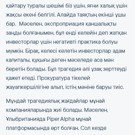
қайтару туралы шешімі біз үшін, яғни халық үшін
жақсы екені белгілі. Алайда таяқтың екінші ұшы
бар. Мәселен, экспроприация қаншалықты
заңды болғанымен, бұл енді келейін деп жатқан
инвесторлар үшін негативті практика болуы
мүмкін. Бірақ, келесі келетін инвесторлар адам
капиталы, құқығы деген мәселеде аса мән
беретін болады. Бұл трагедия әлі ұзақ зерттеуді
қажет етеді. Прокуратура тікелей
жауапкершілігіне алып, істің мәніне баруы тиіс.
Мұндай трагедиялық жағдайлар мұнай
компанияларында жиі болады. Мәселен,
Ұлыбританияда Piper Alpha мұнай
платформасында өрт болған. Сол кезде