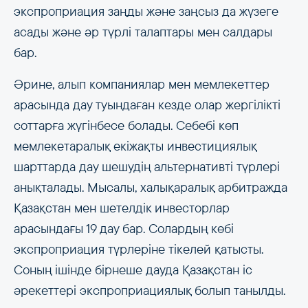
экспроприация заңды және заңсыз да жүзеге
асады және әр түрлі талаптары мен салдары
бар.
Әрине, алып компаниялар мен мемлекеттер
арасында дау туындаған кезде олар жергілікті
соттарға жүгінбесе болады. Себебі көп
мемлекетаралық екіжақты инвестициялық
шарттарда дау шешудің альтернативті түрлері
анықталады. Мысалы, халықаралық арбитражда
Қазақстан мен шетелдік инвесторлар
арасындағы 19 дау бар. Солардың көбі
экспроприация түрлеріне тікелей қатысты.
Соның ішінде бірнеше дауда Қазақстан іс
әрекеттері экспроприациялық болып танылды.