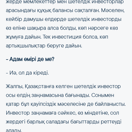
жерде мемлекеттер мен шетелдік инвесторлар
арасындағы құқық балансы сақталған. Мәселен,
кейбір дамушы елдерде шетелдік инвесторды
өз еліне шақыра алса болды, көп нәрсеге көз
жұмуға дайын. Тек инвестиция болса, көп
артықшылықтар беруге дайын.
- Адам өмірі де ме?
- Иә, ол да кіреді.
Жалпы, Қазақстанға келген шетелдік инвестор
осы елдің заңнамасына бағынады. Сонымен
қатар бұл қауіпсіздік мәселесіне де байланысты.
Инвестор заңнамаға сәйкес, өз міндетіне, сол
жердегі барлық саладағы бағыттарды реттеуді
алады.