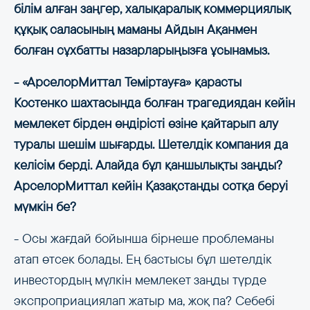
білім алған заңгер, халықаралық коммерциялық
құқық саласының маманы Айдын Ақанмен
болған сұхбатты назарларыңызға ұсынамыз.
- «АрселорМиттал Теміртауға» қарасты
Костенко шахтасында болған трагедиядан кейін
мемлекет бірден өндірісті өзіне қайтарып алу
туралы шешім шығарды. Шетелдік компания да
келісім берді. Алайда бұл қаншылықты заңды?
АрселорМиттал кейін Қазақстанды сотқа беруі
мүмкін бе?
- Осы жағдай бойынша бірнеше проблеманы
атап өтсек болады. Ең бастысы бұл шетелдік
инвестордың мүлкін мемлекет заңды түрде
экспроприациялап жатыр ма, жоқ па? Себебі