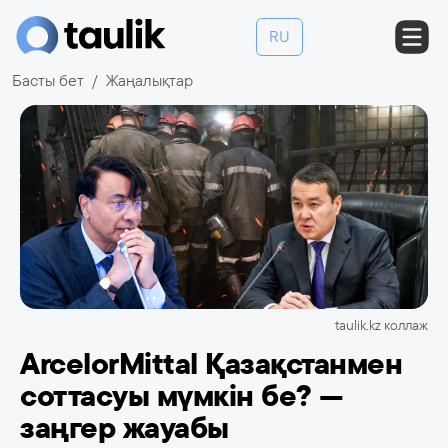
RU
Басты бет
Жаңалықтар
taulik.kz коллаж
ArcelorMittal Қазақстанмен
соттасуы мүмкін бе? —
заңгер жауабы