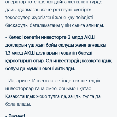
оператор төтенше жағдайға жеткілікті түрде
дайындалмаған және реттеуші «үстірт»
тексерулер жүргізгені және қауіпсіздікті
басқаруды бағаламағаны үшін сынға алынды.
- Келесі келетін инвесторге 3 млрд АҚШ
долларын үш жыл бойы салуды және алғашқы
1,3 млрд АҚШ долларын тездетіп беруді
қарастырып отыр. Ол инвестордің қазақстандық
болуы да мүмкін екені айтылды.
- Иә, әрине. Инвестор ретінде тек шетелдік
инвесторлар ғана емес, сонымен қатар
Қазақстандық жеке тұлға да, заңды тұлға да
бола алады.
- Рақмет!