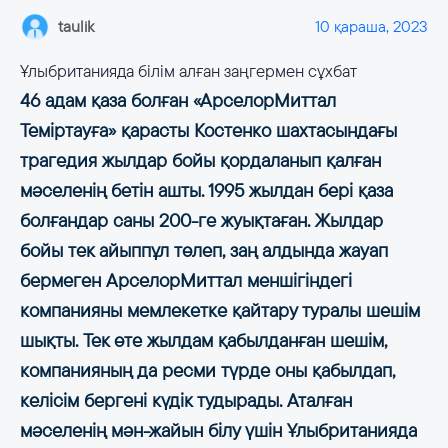
taulik
10 қараша, 2023
Ұлыбританияда білім алған заңгермен сұхбат
46 адам қаза болған «АрселорМиттал
Теміртауға» қарасты Костенко шахтасындағы
трагедия жылдар бойы қордаланып қалған
мәселенің бетін ашты. 1995 жылдан бері қаза
болғандар саны 200-ге жуықтаған. Жылдар
бойы тек айыппұл төлеп, заң алдында жауап
бермеген АрселорМиттал меншігіндегі
компанияны мемлекетке қайтару туралы шешім
шықты. Тек өте жылдам қабылданған шешім,
компанияның да ресми түрде оны қабылдап,
келісім бергені күдік тудырады. Аталған
мәселенің мән-жайын білу үшін Ұлыбританияда