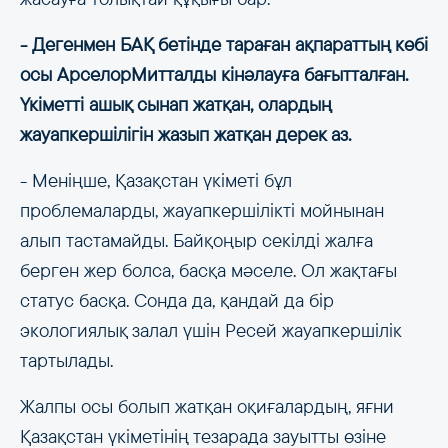
- Дегенмен БАҚ бетінде тараған ақпараттың көбі
осы АрселорМитталды кінәлауға бағытталған.
Үкіметті ашық сынап жатқан, олардың
жауапкершілігін жазып жатқан дерек аз.
- Меніңше, Қазақстан үкіметі бұл
проблемаларды, жауапкершілікті мойнынан
алып тастамайды. Байқоңыр секілді жалға
берген жер болса, басқа мәселе. Ол жақтағы
статус басқа. Сонда да, қандай да бір
экологиялық залал үшін Ресей жауапкершілік
тартылады.
Жалпы осы болып жатқан оқиғалардың, яғни
Қазақстан үкіметінің тезарада зауытты өзіне