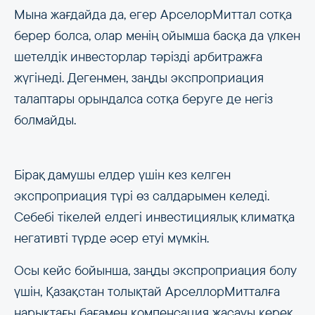
Мына жағдайда да, егер АрселорМиттал сотқа
берер болса, олар менің ойымша басқа да үлкен
шетелдік инвесторлар тәрізді арбитражға
жүгінеді. Дегенмен, заңды экспроприация
талаптары орындалса сотқа беруге де негіз
болмайды.
Бірақ дамушы елдер үшін кез келген
экспроприация түрі өз салдарымен келеді.
Себебі тікелей елдегі инвестициялық климатқа
негативті түрде әсер етуі мүмкін.
Осы кейс бойынша, заңды экспроприация болу
үшін, Қазақстан толықтай АрселлорМитталға
нарықтағы бағамен компенсация жасауы керек.