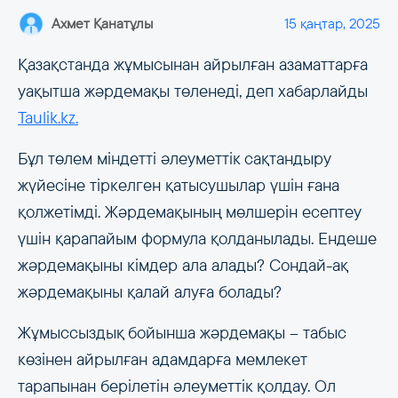
Ахмет Қанатұлы
15 қаңтар, 2025
Қазақстанда жұмысынан айрылған азаматтарға
уақытша жәрдемақы төленеді, деп хабарлайды
Taulik.kz.
Бұл төлем міндетті әлеуметтік сақтандыру
жүйесіне тіркелген қатысушылар үшін ғана
қолжетімді. Жәрдемақының мөлшерін есептеу
үшін қарапайым формула қолданылады. Ендеше
жәрдемақыны кімдер ала алады? Сондай-ақ
жәрдемақыны қалай алуға болады?
Жұмыссыздық бойынша жәрдемақы – табыс
көзінен айрылған адамдарға мемлекет
тарапынан берілетін әлеуметтік қолдау. Ол