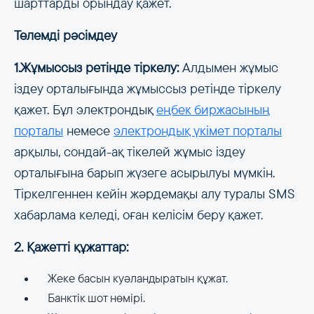
шарттарды орындау қажет.
Төлемді рәсімдеу
1.Жұмыссыз ретінде тіркелу:
Алдымен жұмыс
іздеу орталығында жұмыссыз ретінде тіркелу
қажет. Бұл электрондық
еңбек биржасының
порталы
немесе
электрондық үкімет порталы
арқылы, сондай-ақ тікелей жұмыс іздеу
орталығына барып жүзеге асырылуы мүмкін.
Тіркелгеннен кейін жәрдемақы алу туралы SMS
хабарлама келеді, оған келісім беру қажет.
2. Қажетті құжаттар:
Жеке басын куәландыратын құжат.
Банктік шот нөмірі.