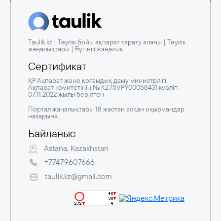
Taulik.kz | Тәулік бойы ақпарат тарату алаңы | Тәулік
жаңалықтары | Бүгінгі жаңалық
Сертификат
ҚР Ақпарат және қоғамдық даму министрлігі,
Ақпарат комитетінің № KZ75VPY00058431 куәлігі
07.11.2022 жылы берілген
Портал жаңалықтары 18 жастан асқан оқырмандар
назарына.
Байланыс
Astana, Kazakhstan
+77479607666
taulik.kz@gmail.com