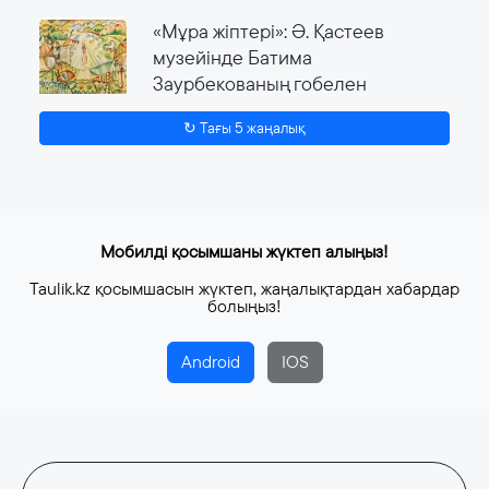
«Мұра жіптері»: Ә. Қастеев
музейінде Батима
Заурбекованың гобелен
өнеріне арналған ауқымды
↻ Тағы 5 жаңалық
көрме өтеді
4 тамыз, 2026
Мобилді қосымшаны жүктеп алыңыз!
Taulik.kz қосымшасын жүктеп, жаңалықтардан хабардар
болыңыз!
Android
IOS