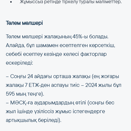
Жұмыссыз ретінде тіркелу туралы мәліметтер.
Төлем мөлшері
Төлем мөлшері жалақының 45%-ы болады.
Алайда, бұл шамамен есептелген көрсеткіш,
себебі есептеу кезінде келесі факторлар
ескеріледі:
– Соңғы 24 айдағы орташа жалақы (ең жоғары
жалақы 7 ЕТЖ-ден аспауы тиіс – 2024 жылы бұл
595 мың теңге).
– МӘСҚ-ға аударымдардың өтілі (соңғы бес
жыл ішінде үзіліссіз жұмыс істегендерге
артықшылық беріледі).