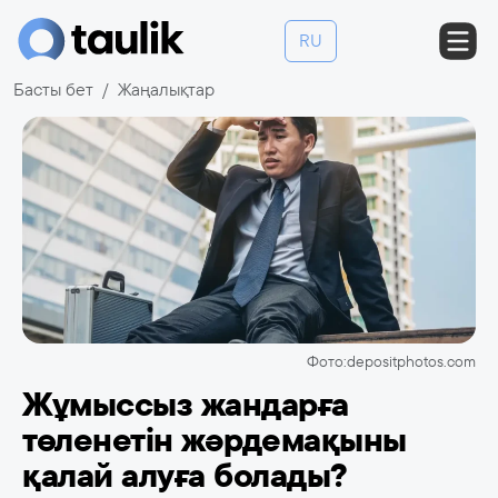
RU
Басты бет
Жаңалықтар
Фото:depositphotos.com
Жұмыссыз жандарға
төленетін жәрдемақыны
қалай алуға болады?