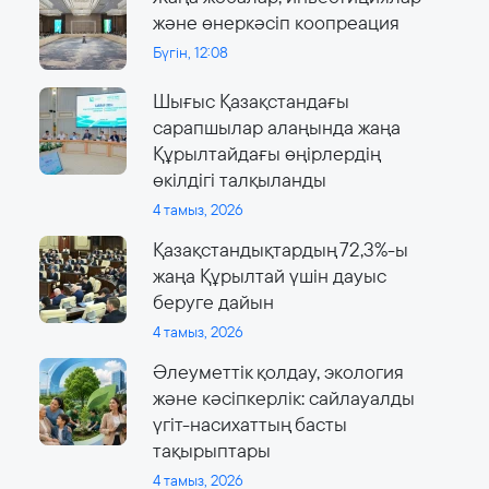
және өнеркәсіп коопреация
Бүгін, 12:08
Шығыс Қазақстандағы
сарапшылар алаңында жаңа
Құрылтайдағы өңірлердің
өкілдігі талқыланды
4 тамыз, 2026
Қазақстандықтардың 72,3%-ы
жаңа Құрылтай үшін дауыс
беруге дайын
4 тамыз, 2026
Әлеуметтік қолдау, экология
және кәсіпкерлік: сайлауалды
үгіт-насихаттың басты
тақырыптары
4 тамыз, 2026