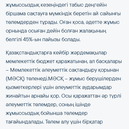
жұмыссыздық кезеңіндегі табыс деңгейін
біршама сақтауға мүмкіндік беретін ай сайынғы
төлемдерден тұрады. Оған қоса, әдетте жұмыс
орнында осыған дейін болған жалақының
белгілі 45%-ын пайызы болады.
Қазақстандықтарға кейбір жәрдемақылар
мемлекеттік бюджет қаражатынан, ал басқалары
– Мемлекеттік әлеуметтік сақтандыру қорынан
(МӘСҚ) төленеді.МӘСҚ – жұмыс берушілерден
қызметкерлері үшін әлеуметтік аударымдар
жинайтын арнайы қор. Осы қаражаттан әр түрлі
әлеуметтік төлемдер, соның ішінде
жұмыссыздық бойынша төлемдер
тағайындалады. Төлем алу үшін бірқатар