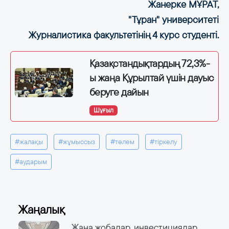
Жанерке МҰРАТ,
"Тұран" университеті
Журналистика факультетінің 4 курс студенті.
Қазақстандықтардың 72,3%-
ы жаңа Құрылтай үшін дауыс
беруге дайын
Шұғыл
#жалақы
#жұмыссыз
#төлем
#тіркелу
#аударым
Жаңалық
Жаңа жобалар, инвестициялар