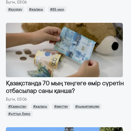
Бүгін, 03:06
#жолдау
#жалақы
#85 мың
Қазақстанда 70 мың теңгеге өмір сүретін
отбасылар саны қанша?
Бүгін, 03:06
#Қазақстан
#жалақы
#зерттеу
#қызметкерлер
#ұлттық бюро