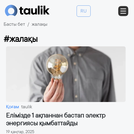
RU
Басты бет
жалақы
#жалақы
Қоғам
taulik
Елімізде 1 ақпаннан бастап электр
энергиясы қымбаттайды
19 қаңтар, 2025