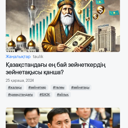
Жаңалықтар
taulik
Қазақстандағы ең бай зейнеткердің
зейнетақысы қанша?
25 қараша, 2024
#жалақы
#зейнеткер
#төлем
#зейнетақы
#қазақстандағы
#БЖЗК
#айлық