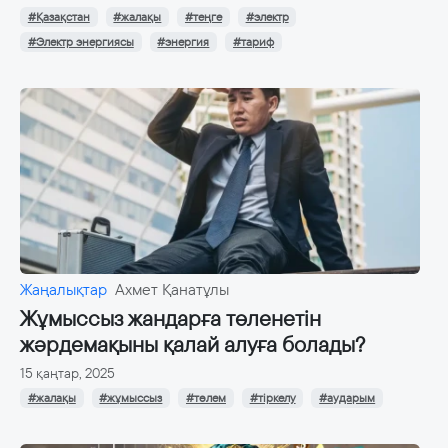
#Қазақстан
#жалақы
#теңге
#электр
#Электр энергиясы
#энергия
#тариф
Жаңалықтар
Ахмет Қанатұлы
Жұмыссыз жандарға төленетін
жәрдемақыны қалай алуға болады?
15 қаңтар, 2025
#жалақы
#жұмыссыз
#төлем
#тіркелу
#аударым