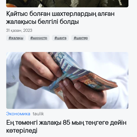
Қайтыс болған шахтерлардың алған
жалақысы белгілі болды
31 қазан, 2023
#жалақы
#министр
#шахта
#шахтер
Экономика
taulik
Ең төменгі жалақы 85 мың теңгеге дейін
көтеріледі