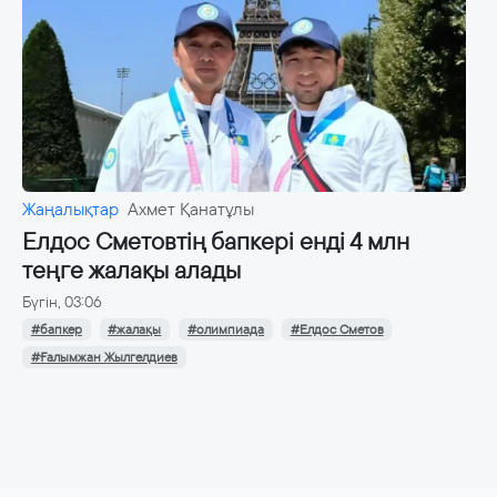
Жаңалықтар
Ахмет Қанатұлы
Елдос Сметовтің бапкері енді 4 млн
теңге жалақы алады
Бүгін, 03:06
#бапкер
#жалақы
#олимпиада
#Елдос Сметов
#Ғалымжан Жылгелдиев