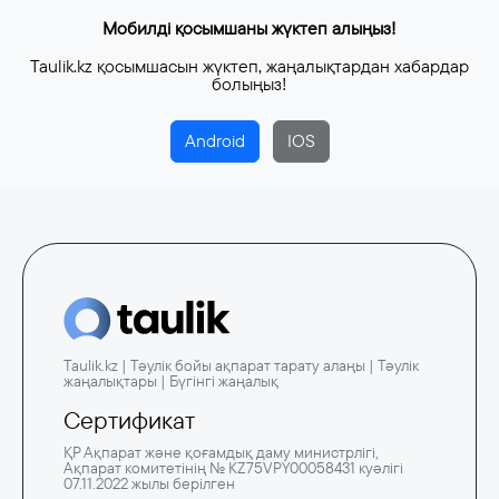
Мобилді қосымшаны жүктеп алыңыз!
Taulik.kz қосымшасын жүктеп, жаңалықтардан хабардар
болыңыз!
Android
IOS
Taulik.kz | Тәулік бойы ақпарат тарату алаңы | Тәулік
жаңалықтары | Бүгінгі жаңалық
Сертификат
ҚР Ақпарат және қоғамдық даму министрлігі,
Ақпарат комитетінің № KZ75VPY00058431 куәлігі
07.11.2022 жылы берілген