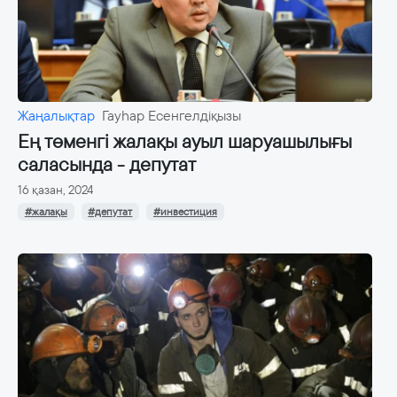
Жаңалықтар
Гауһар Есенгелдіқызы
Ең төменгі жалақы ауыл шаруашылығы
саласында - депутат
16 қазан, 2024
#жалақы
#депутат
#инвестиция