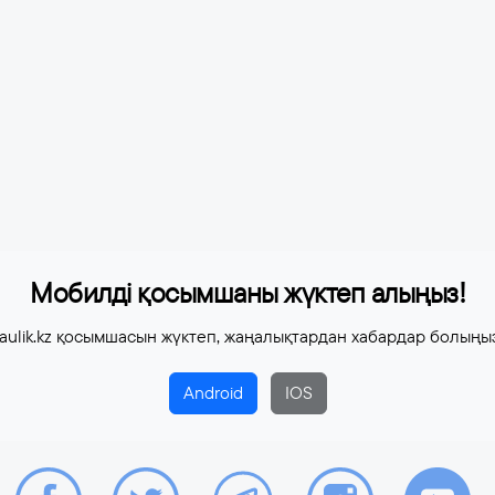
Мобилді қосымшаны жүктеп алыңыз!
aulik.kz қосымшасын жүктеп, жаңалықтардан хабардар болыңы
Android
IOS