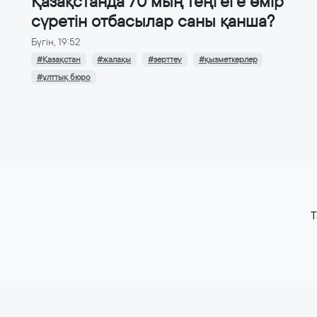
Қазақстанда 70 мың теңгеге өмір
сүретін отбасылар саны қанша?
Бүгін, 19:52
#Қазақстан
#жалақы
#зерттеу
#қызметкерлер
#ұлттық бюро
T