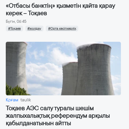
«Отбасы банктің» қызметін қайта қарау
керек – Тоқаев
Бүгін, 06:45
#Тоқаев
#жолдау
#Орта кәсіпкерлік
Қоғам
taulik
Тоқаев АЭС салу туралы шешім
жалпыхалықтық референдум арқылы
қабылданатынын айтты