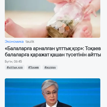
Экономика
taulik
«Балаларға арналған ұлттық қор»: Тоқаев
балаларға қаражат қашан түсетінін айтты
Бүгін, 06:45
#ұлттық қор
#Тоқаев
#жолдау