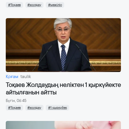
#Тоқаев
#жолдау
#мәжіліс
Қоғам
taulik
Тоқаев Жолдаудың неліктен 1 қыркүйекте
айтылғанын айтты
Бүгін, 06:45
#Тоқаев
#жолдау
#1 қыркүйек