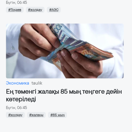
Бүгін, 06:45
#Тоқаев
#жолдау
#АЭС
Экономика
taulik
Ең төменгі жалақы 85 мың теңгеге дейін
көтеріледі
Бүгін, 06:45
#жолдау
#жалақы
#85 мың