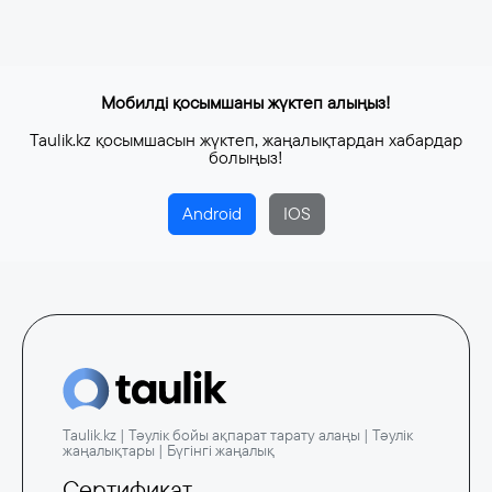
Мобилді қосымшаны жүктеп алыңыз!
Taulik.kz қосымшасын жүктеп, жаңалықтардан хабардар
болыңыз!
Android
IOS
Taulik.kz | Тәулік бойы ақпарат тарату алаңы | Тәулік
жаңалықтары | Бүгінгі жаңалық
Сертификат