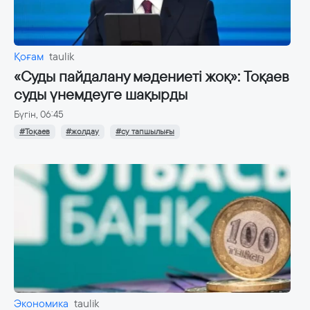
Қоғам
taulik
«Суды пайдалану мәдениеті жоқ»: Тоқаев
суды үнемдеуге шақырды
Бүгін, 06:45
#Тоқаев
#жолдау
#су тапшылығы
Экономика
taulik