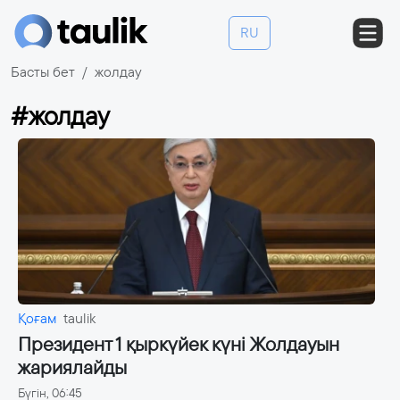
RU
Басты бет
жолдау
#жолдау
Қоғам
taulik
Президент 1 қыркүйек күні Жолдауын
жариялайды
Бүгін, 06:45