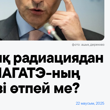
фото: ашық дереккөз
ық радиациядан
 МАГАТЭ-ның
і өтпей ме?
22 маусым, 2025