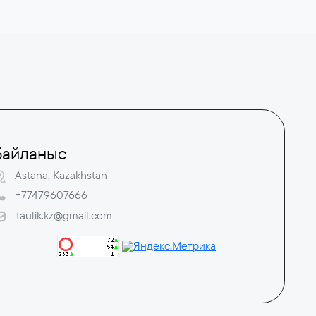
Байланыс
Astana, Kazakhstan
+77479607666
taulik.kz@gmail.com