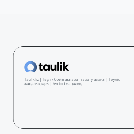
Taulik.kz | Тәулік бойы ақпарат тарату алаңы | Тәулік
жаңалықтары | Бүгінгі жаңалық