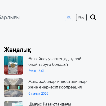
Барлығы
RU
Кіру
Жаңалық
Өз сайлау учаскеңізді қалай
оңай табуға болады?
Бүгін, 16:01
Жаңа жобалар, инвестициялар
және өнеркәсіп коопреация
6 тамыз, 2026
Шығыс Қазақстандағы