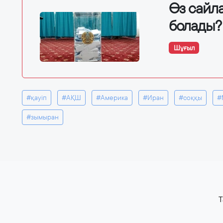
Өз сайла
болады?
Шұғыл
#қауіп
#АҚШ
#Америка
#Иран
#соққы
#
#зымыран
T