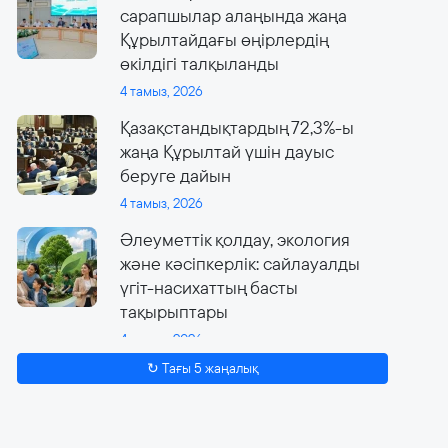
сарапшылар алаңында жаңа
Құрылтайдағы өңірлердің
өкілдігі талқыланды
4 тамыз, 2026
Қазақстандықтардың 72,3%-ы
жаңа Құрылтай үшін дауыс
беруге дайын
4 тамыз, 2026
Әлеуметтік қолдау, экология
және кәсіпкерлік: сайлауалды
үгіт-насихаттың басты
тақырыптары
4 тамыз, 2026
↻ Тағы 5 жаңалық