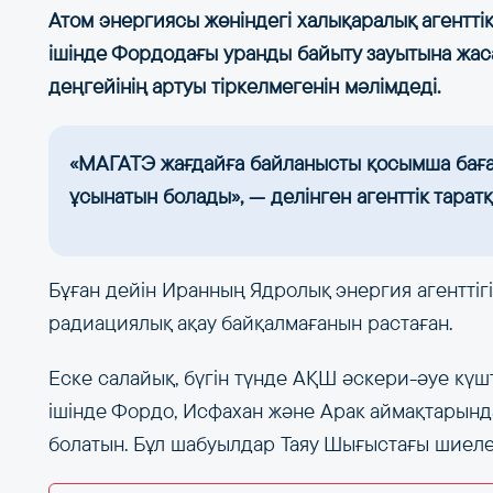
Атом энергиясы жөніндегі халықаралық агентті
ішінде Фордодағы уранды байыту зауытына жа
деңгейінің артуы тіркелмегенін мәлімдеді.
«МАГАТЭ жағдайға байланысты қосымша баға
ұсынатын болады», — делінген агенттік тарат
Бұған дейін Иранның Ядролық энергия агенттіг
радиациялық ақау байқалмағанын растаған.
Еске салайық, бүгін түнде АҚШ әскери-әуе кү
ішінде Фордо, Исфахан және Арак аймақтарынд
болатын. Бұл шабуылдар Таяу Шығыстағы шиелен