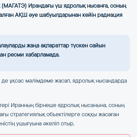
к (МАГАТЭ) Ирандағы үш ядролық нысанға, соның
салған АҚШ әуе шабуылдарынан кейін радиация
лауларды жаңа ақпараттар түскен сайын
қан ресми хабарламада.
і де ұқсас мәлімдеме жасап, ядролық нысандарда
штері Иранның бірнеше ядролық нысанына, соның
ағы стратегиялық объектілерге соққы жасаған
істің ушығуына әкеліп отыр.