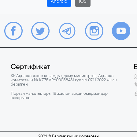
Android
IOS
Сертификат
ҚР Ақпарат және қоғамдық даму министрлігі, Ақпарат
комитетінің № KZ75VPY00058431 куәлігі 07.11.2022 жылы
берілген
Портал жаңалықтары 18 жастан асқан оқырмандар
назарына.
2024 © Барлық құқық қорғалған