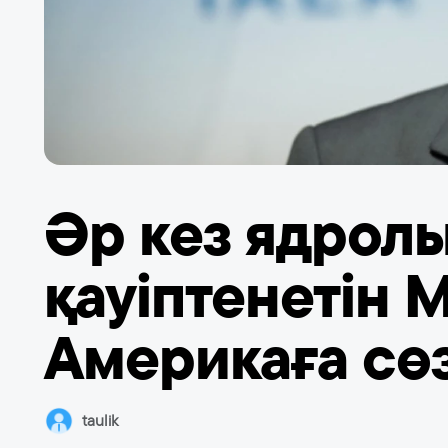
Әр кез ядрол
қауіптенетін
Америкаға сөз
taulik