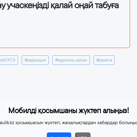
у учаскеңізді қалай оңай табуға
МАГАТЭ
#радиация
#ядролық нысан
#ракета
Мобилді қосымшаны жүктеп алыңыз!
aulik.kz қосымшасын жүктеп, жаңалықтардан хабардар болыңы