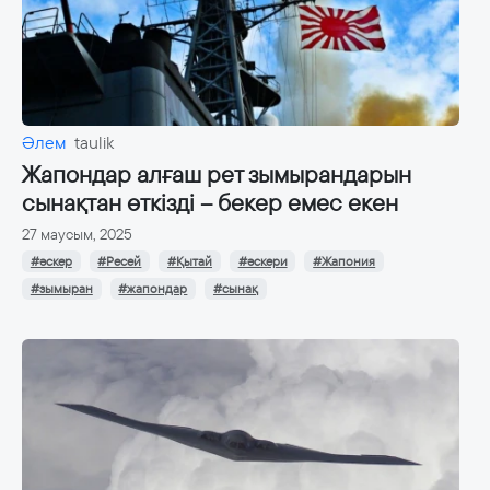
Әлем
taulik
Жапондар алғаш рет зымырандарын
сынақтан өткізді – бекер емес екен
27 маусым, 2025
#әскер
#Ресей
#Қытай
#әскери
#Жапония
#зымыран
#жапондар
#сынақ