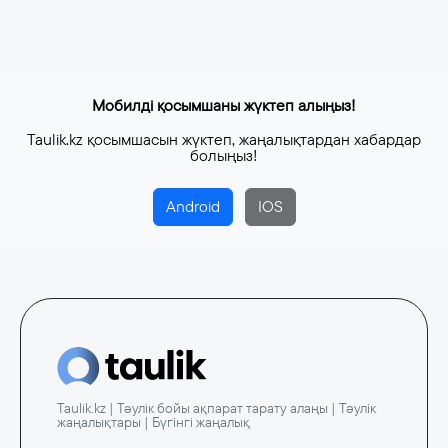
Мобилді қосымшаны жүктеп алыңыз!
Taulik.kz қосымшасын жүктеп, жаңалықтардан хабардар
болыңыз!
Android
IOS
Taulik.kz | Тәулік бойы ақпарат тарату алаңы | Тәулік
жаңалықтары | Бүгінгі жаңалық