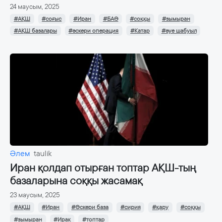
24 маусым, 2025
#АҚШ
#соғыс
#Иран
#БАӘ
#соққы
#зымыран
#АҚШ базалары
#әскери операция
#Катар
#әуе шабуыл
Әлем
taulik
Иран қолдап отырған топтар АҚШ-тың
базаларына соққы жасамақ
23 маусым, 2025
#АҚШ
#Иран
#Әскери база
#сирия
#қару
#соққы
#зымыран
#Ирак
#топтар