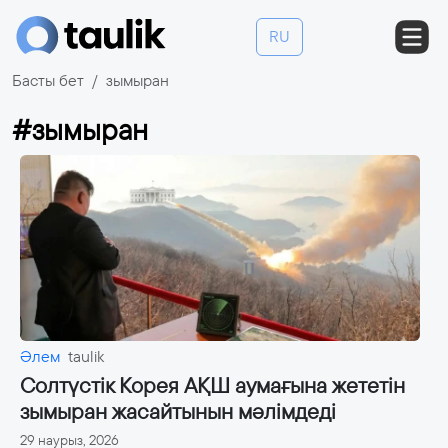
RU
Басты бет
зымыран
#зымыран
Әлем
taulik
Солтүстік Корея АҚШ аумағына жететін
зымыран жасайтынын мәлімдеді
29 наурыз, 2026