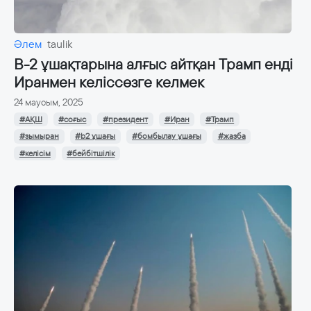
Әлем
taulik
B-2 ұшақтарына алғыс айтқан Трамп енді
Иранмен келіссөзге келмек
24 маусым, 2025
#АҚШ
#соғыс
#президент
#Иран
#Трамп
#зымыран
#b2 ұшағы
#бомбылау ұшағы
#жазба
#келісім
#бейбітшілік