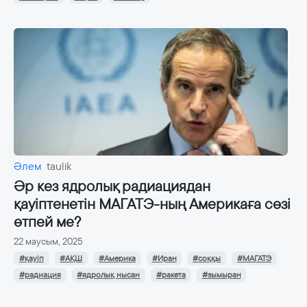
Әлем
taulik
Әр кез ядролық радиациядан
қауіптенетін МАГАТЭ-ның Америкаға сөзі
өтпей ме?
22 маусым, 2025
#қауіп
#АҚШ
#Америка
#Иран
#соққы
#МАГАТЭ
#радиация
#ядролық нысан
#ракета
#зымыран