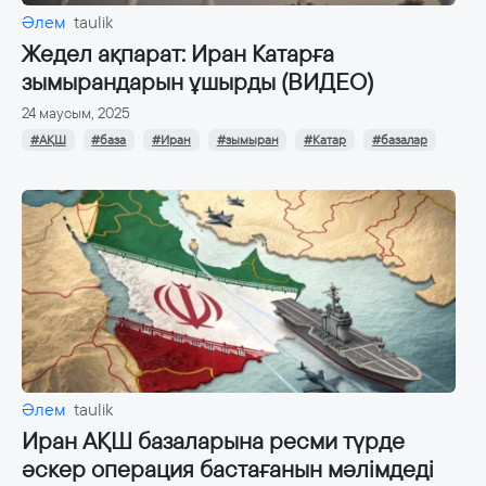
Әлем
taulik
Жедел ақпарат: Иран Катарға
зымырандарын ұшырды (ВИДЕО)
24 маусым, 2025
#АҚШ
#база
#Иран
#зымыран
#Катар
#базалар
Әлем
taulik
Иран АҚШ базаларына ресми түрде
әскер операция бастағанын мәлімдеді