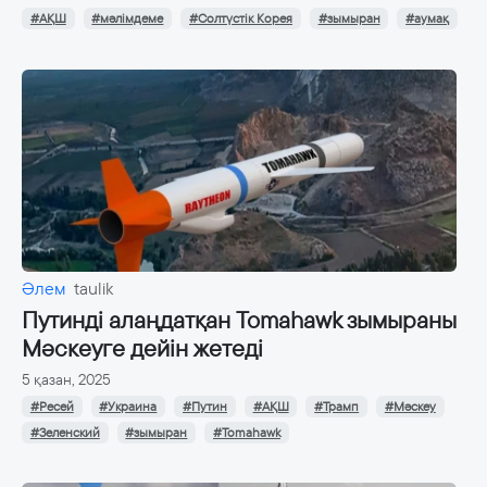
#АҚШ
#мәлімдеме
#Солтүстік Корея
#зымыран
#аумақ
Әлем
taulik
Путинді алаңдатқан Tomahawk зымыраны
Мәскеуге дейін жетеді
5 қазан, 2025
#Ресей
#Украина
#Путин
#АҚШ
#Трамп
#Мәскеу
#Зеленский
#зымыран
#Tomahawk