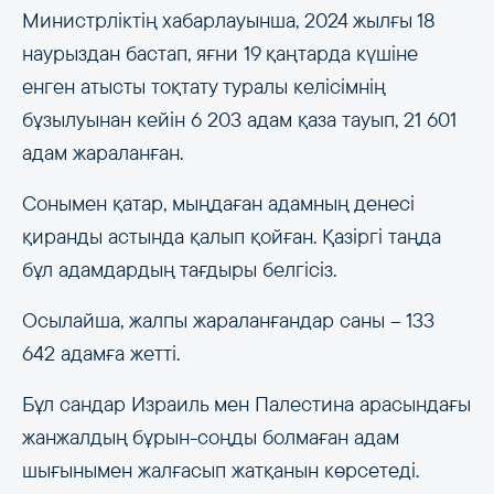
Министрліктің хабарлауынша, 2024 жылғы 18
наурыздан бастап, яғни 19 қаңтарда күшіне
енген атысты тоқтату туралы келісімнің
бұзылуынан кейін 6 203 адам қаза тауып, 21 601
адам жараланған.
Сонымен қатар, мыңдаған адамның денесі
қиранды астында қалып қойған. Қазіргі таңда
бұл адамдардың тағдыры белгісіз.
Осылайша, жалпы жараланғандар саны – 133
642 адамға жетті.
Бұл сандар Израиль мен Палестина арасындағы
жанжалдың бұрын-соңды болмаған адам
шығынымен жалғасып жатқанын көрсетеді.