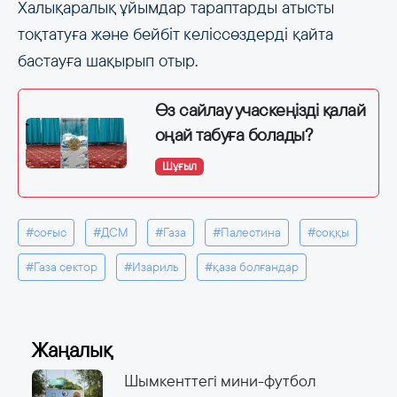
Халықаралық ұйымдар тараптарды атысты
тоқтатуға және бейбіт келіссөздерді қайта
бастауға шақырып отыр.
Өз сайлау учаскеңізді қалай
оңай табуға болады?
Шұғыл
#соғыс
#ДСМ
#Газа
#Палестина
#соққы
#Газа сектор
#Изариль
#қаза болғандар
Жаңалық
Шымкенттегі мини-футбол