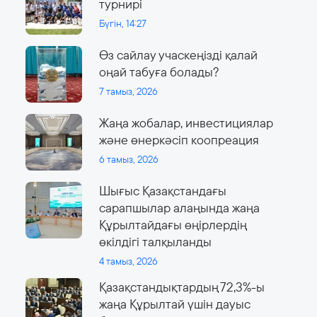
турнирі
Бүгін, 14:27
Өз сайлау учаскеңізді қалай
оңай табуға болады?
7 тамыз, 2026
Жаңа жобалар, инвестициялар
және өнеркәсіп коопреация
6 тамыз, 2026
Шығыс Қазақстандағы
сарапшылар алаңында жаңа
Құрылтайдағы өңірлердің
өкілдігі талқыланды
4 тамыз, 2026
Қазақстандықтардың 72,3%-ы
жаңа Құрылтай үшін дауыс