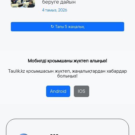
беруге дайын
4 тамыз, 2026
↻ Тағы 5 жаңалық
Мобилді қосымшаны жүктеп алыңыз!
Taulik.kz қосымшасын жүктеп, жаңалықтардан хабардар
болыңыз!
Android
IOS