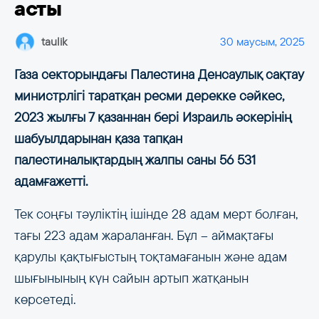
асты
taulik
30 маусым, 2025
Газа секторындағы Палестина Денсаулық сақтау
министрлігі таратқан ресми дерекке сәйкес,
2023 жылғы 7 қазаннан бері Израиль әскерінің
шабуылдарынан қаза тапқан
палестиналықтардың жалпы саны 56 531
адамғажетті.
Тек соңғы тәуліктің ішінде 28 адам мерт болған,
тағы 223 адам жараланған. Бұл – аймақтағы
қарулы қақтығыстың тоқтамағанын және адам
шығынының күн сайын артып жатқанын
көрсетеді.