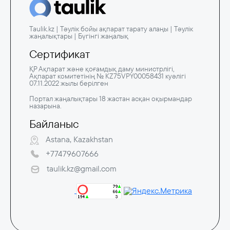
Taulik.kz | Тәулік бойы ақпарат тарату алаңы | Тәулік
жаңалықтары | Бүгінгі жаңалық
Сертификат
ҚР Ақпарат және қоғамдық даму министрлігі,
Ақпарат комитетінің № KZ75VPY00058431 куәлігі
07.11.2022 жылы берілген
Портал жаңалықтары 18 жастан асқан оқырмандар
назарына.
Байланыс
Astana, Kazakhstan
+77479607666
taulik.kz@gmail.com