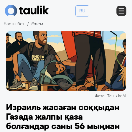
RU
Басты бет
Әлем
Фото: Taulik.kz AI
Израиль жасаған соққыдан
Газада жалпы қаза
болғандар саны 56 мыңнан