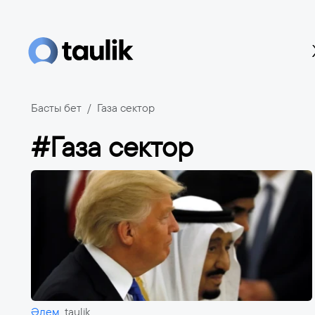
Басты бет
Газа сектор
#Газа сектор
Әлем
taulik