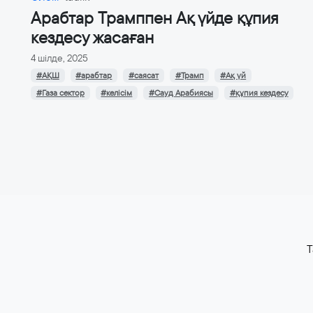
Арабтар Трамппен Ақ үйде құпия
кездесу жасаған
4 шілде, 2025
#АҚШ
#арабтар
#саясат
#Трамп
#Ақ үй
#Газа сектор
#келісім
#Сауд Арабиясы
#құпия кездесу
T