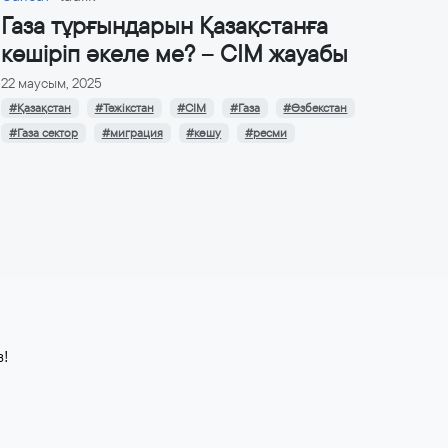
Газа тұрғындарын Қазақстанға
көшіріп әкеле ме? – СІМ жауабы
22 маусым, 2025
#Қазақстан
#Тәжікстан
#СІМ
#Газа
#Өзбекстан
#Газа сектор
#миграция
#көшу
#ресми
з!