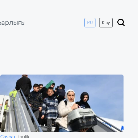
Барлығы
RU
Кіру
Саясат
taulik