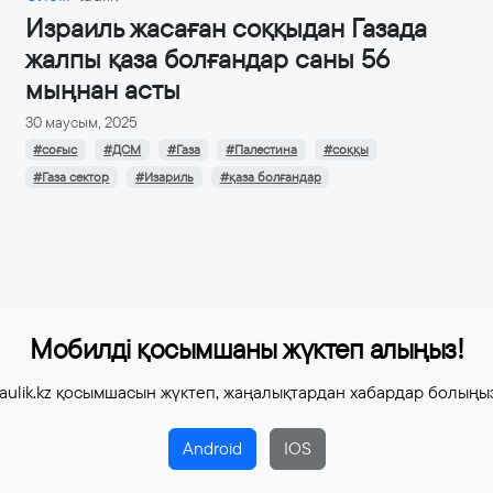
Израиль жасаған соққыдан Газада
жалпы қаза болғандар саны 56
мыңнан асты
30 маусым, 2025
#соғыс
#ДСМ
#Газа
#Палестина
#соққы
#Газа сектор
#Изариль
#қаза болғандар
Мобилді қосымшаны жүктеп алыңыз!
aulik.kz қосымшасын жүктеп, жаңалықтардан хабардар болыңы
Android
IOS