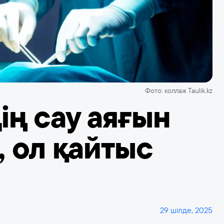
Фото: коллаж Taulik.kz
ің сау аяғын
, ол қайтыс
29 шілде, 2025