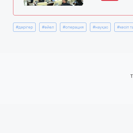
#дәрігер
#әйел
#операция
#науқас
#кесіп т
T