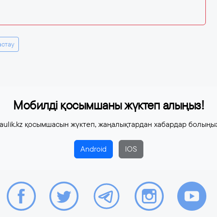
астау
Мобилді қосымшаны жүктеп алыңыз!
aulik.kz қосымшасын жүктеп, жаңалықтардан хабардар болыңы
Android
IOS