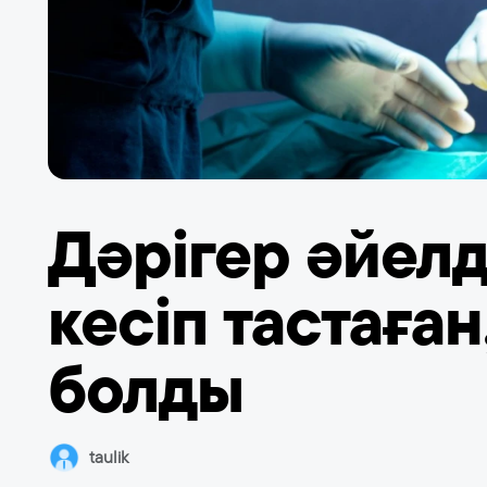
Дәрігер әйелд
кесіп тастаған
болды
taulik