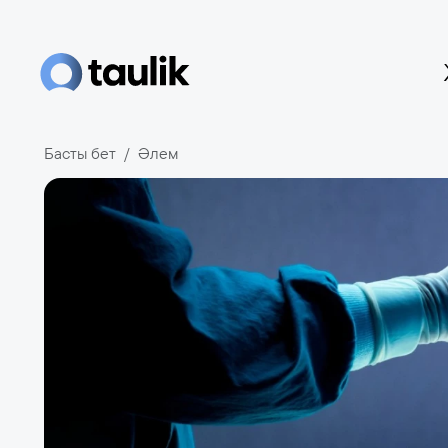
Басты бет
Әлем