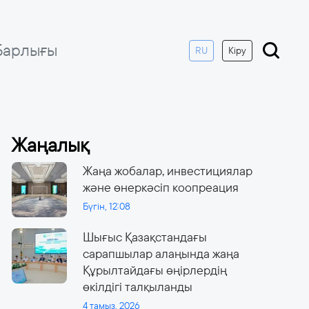
Барлығы
RU
Кіру
Жаңалық
Жаңа жобалар, инвестициялар
және өнеркәсіп коопреация
Бүгін, 12:08
Шығыс Қазақстандағы
сарапшылар алаңында жаңа
Құрылтайдағы өңірлердің
өкілдігі талқыланды
4 тамыз, 2026