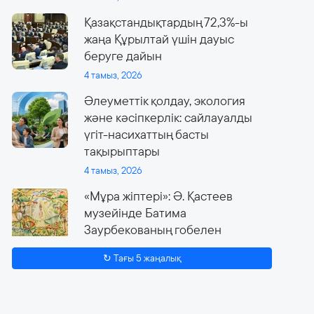
Қазақстандықтардың 72,3%-ы
жаңа Құрылтай үшін дауыс
беруге дайын
4 тамыз, 2026
Әлеуметтік қолдау, экология
және кәсіпкерлік: сайлауалды
үгіт-насихаттың басты
тақырыптары
4 тамыз, 2026
«Мұра жіптері»: Ә. Қастеев
музейінде Батима
Заурбекованың гобелен
өнеріне арналған ауқымды
↻ Тағы 5 жаңалық
көрме өтеді
4 тамыз, 2026