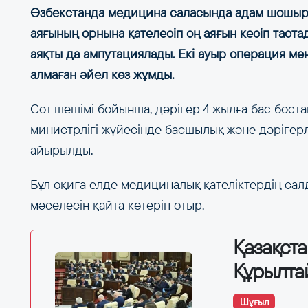
Өзбекстанда медицина саласында адам шошырлы
аяғының орнына қателесіп оң аяғын кесіп таста
аяқты да ампутациялады. Екі ауыр операция ме
алмаған әйел көз жұмды.
Сот шешімі бойынша, дәрігер 4 жылға бас бост
министрлігі жүйесінде басшылық және дәрігерл
айырылды.
Бұл оқиға елде медициналық қателіктердің сал
мәселесін қайта көтеріп отыр.
Қазақст
Құрылта
Шұғыл