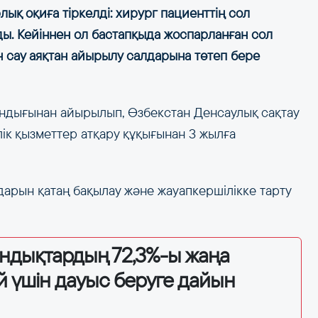
қ оқиға тіркелді: хирург пациенттің сол
ды. Кейіннен ол бастапқыда жоспарланған сол
н сау аяқтан айырылу салдарына төтеп бере
андығынан айырылып, Өзбекстан Денсаулық сақтау
ік қызметтер атқару құқығынан 3 жылға
дарын қатаң бақылау және жауапкершілікке тарту
андықтардың 72,3%-ы жаңа
й үшін дауыс беруге дайын