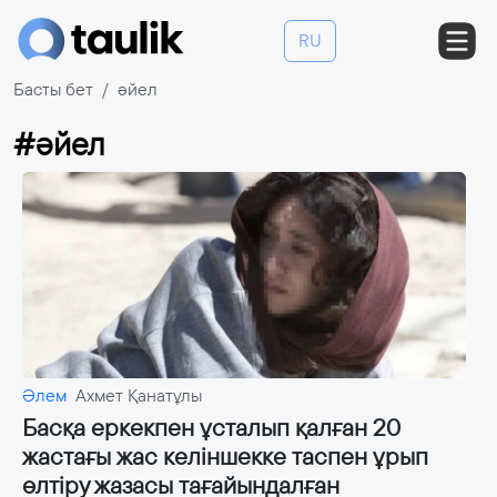
RU
Басты бет
әйел
#әйел
Әлем
Ахмет Қанатұлы
Басқа еркекпен ұсталып қалған 20
жастағы жас келіншекке таспен ұрып
өлтіру жазасы тағайындалған