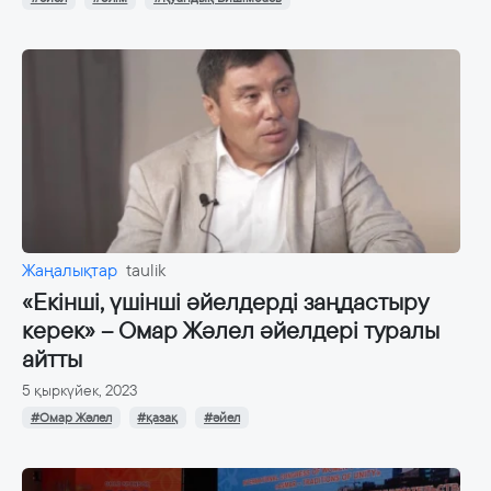
Жаңалықтар
taulik
«Екінші, үшінші әйелдерді заңдастыру
керек» – Омар Жәлел әйелдері туралы
айтты
5 қыркүйек, 2023
#Омар Жәлел
#қазақ
#әйел