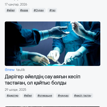
17 қаңтар, 2026
#әйел
#жаза
#Судан
#тас
Әлем
taulik
Дәрігер әйелдің сау аяғын кесіп
тастаған, ол қайтыс болды
29 шілде, 2025
#дәрігер
#әйел
#операция
#науқас
#кесіп тастау