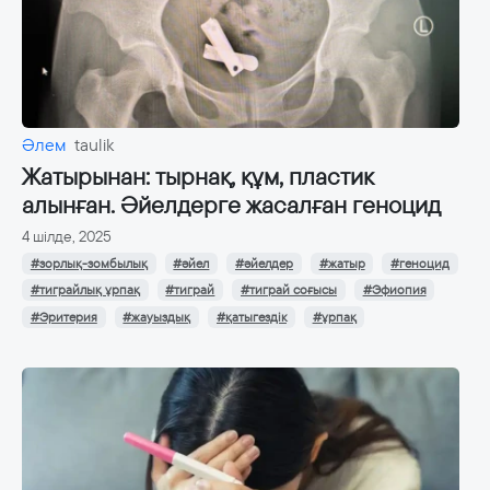
Әлем
taulik
Жатырынан: тырнақ, құм, пластик
алынған. Әйелдерге жасалған геноцид
4 шілде, 2025
#зорлық-зомбылық
#әйел
#әйелдер
#жатыр
#геноцид
#тиграйлық ұрпақ
#тиграй
#тиграй соғысы
#Эфиопия
#Эритерия
#жауыздық
#қатыгездік
#ұрпақ