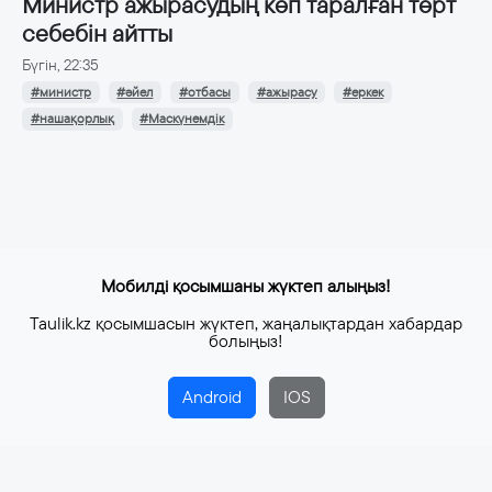
Министр ажырасудың көп таралған төрт
себебін айтты
Бүгін, 22:35
#министр
#әйел
#отбасы
#ажырасу
#еркек
#нашақорлық
#Маскүнемдік
Мобилді қосымшаны жүктеп алыңыз!
Taulik.kz қосымшасын жүктеп, жаңалықтардан хабардар
болыңыз!
Android
IOS