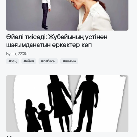
Әйелі тиіседі: Жұбайының үстінен
шағымданатын еркектер көп
Бүгін, 22:35
#заң
#әйел
#отбасы
#шағым