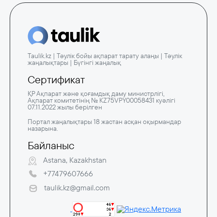
Taulik.kz | Тәулік бойы ақпарат тарату алаңы | Тәулік
жаңалықтары | Бүгінгі жаңалық
Сертификат
ҚР Ақпарат және қоғамдық даму министрлігі,
Ақпарат комитетінің № KZ75VPY00058431 куәлігі
07.11.2022 жылы берілген
Портал жаңалықтары 18 жастан асқан оқырмандар
назарына.
Байланыс
Astana, Kazakhstan
+77479607666
taulik.kz@gmail.com