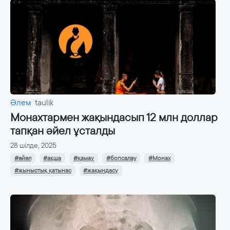
Әлем
taulik
Монахтармен жақындасып 12 млн доллар
тапқан әйел ұсталды
28 шілде, 2025
#әйел
#ақша
#қамау
#бопсалау
#Монах
#жыныстық қатынас
#жақындасу