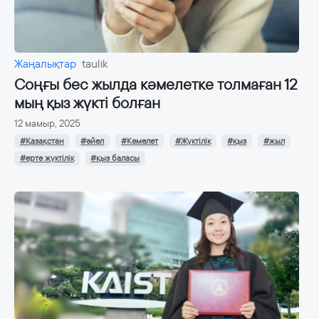
Жаңалықтар
taulik
Соңғы бес жылда кәмелетке толмаған 12
мың қыз жүкті болған
12 мамыр, 2025
#Қазақстан
#әйел
#Кәмелет
#Жүктілік
#қыз
#жыл
#ерте жүктілік
#қыз баласы