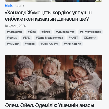
Білім
taulik
«Ханзада Жумоңгты көрдік»: ұлт үшін
еңбек еткен қазақтың Данасын ше?
16 қазан, 2024
#Қазақстан
#әйел
#білім
#университет
#оңтүстік корея
#ғылым
#БАҚ
#Дана Молдақұлова
#KAIST
#Жумоңг
#Жумонг
#Корея
#Сон Иль Гук
#Ким Кон Хи
Әлем. Әйел. Әдемілік: Үшемнің анасы