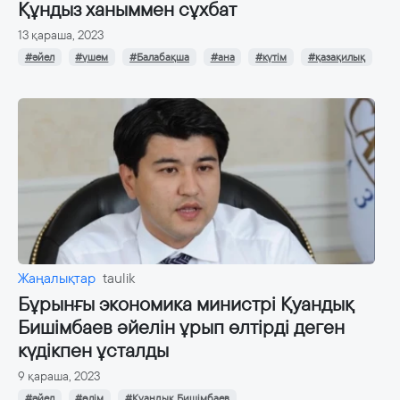
Құндыз ханыммен сұхбат
13 қараша, 2023
#әйел
#үшем
#Балабақша
#ана
#күтім
#қазақилық
Жаңалықтар
taulik
Бұрынғы экономика министрі Қуандық
Бишімбаев әйелін ұрып өлтірді деген
күдікпен ұсталды
9 қараша, 2023
#әйел
#өлім
#Қуандық Бишімбаев