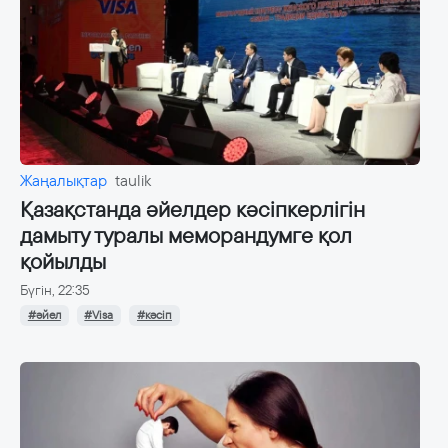
Жаңалықтар
taulik
Қазақстанда әйелдер кәсіпкерлігін
дамыту туралы меморандумге қол
қойылды
Бүгін, 22:35
#әйел
#Visa
#кәсіп