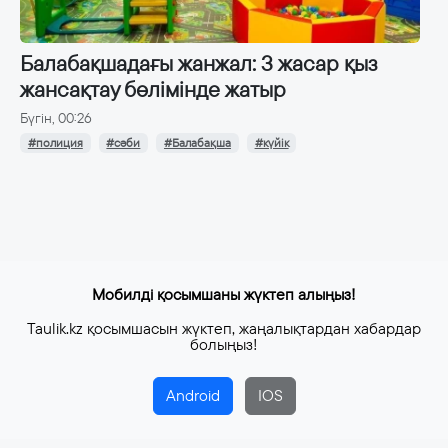
Балабақшадағы жанжал: 3 жасар қыз
жансақтау бөлімінде жатыр
Бүгін, 00:26
#полиция
#сәби
#Балабақша
#күйік
Мобилді қосымшаны жүктеп алыңыз!
Taulik.kz қосымшасын жүктеп, жаңалықтардан хабардар
болыңыз!
Android
IOS