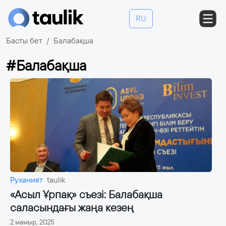
RU
Басты бет
Балабақша
#Балабақша
Руханият
taulik
«Асыл Ұрпақ» съезі: Балабақша
саласындағы жаңа кезең
2 мамыр, 2025