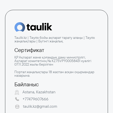
Taulik.kz | Тәулік бойы ақпарат тарату алаңы | Тәулік
жаңалықтары | Бүгінгі жаңалық
Сертификат
ҚР Ақпарат және қоғамдық даму министрлігі,
Ақпарат комитетінің № KZ75VPY00058431 куәлігі
07.11.2022 жылы берілген
Портал жаңалықтары 18 жастан асқан оқырмандар
назарына.
Байланыс
Astana, Kazakhstan
+77479607666
taulik.kz@gmail.com