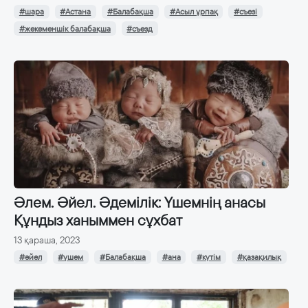
#шара
#Астана
#Балабақша
#Асыл ұрпақ
#съезі
#жекеменшік балабақша
#съезд
Әлем. Әйел. Әдемілік: Үшемнің анасы
Құндыз ханыммен сұхбат
13 қараша, 2023
#әйел
#үшем
#Балабақша
#ана
#күтім
#қазақилық