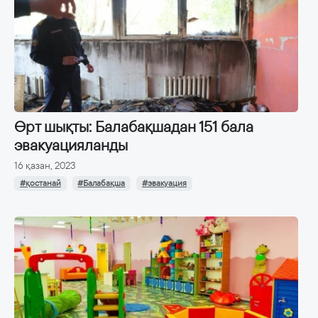
Өрт шықты: Балабақшадан 151 бала
эвакуацияланды
16 қазан, 2023
#қостанай
#Балабақша
#эвакуация