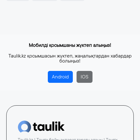
Мобилді қосымшаны жүктеп алыңыз!
Taulik.kz қосымшасын жүктеп, жаңалықтардан хабардар
болыңыз!
Android
IOS
Taulik.kz | Тәулік бойы ақпарат тарату алаңы | Тәулік