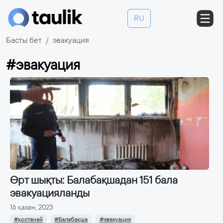
RU
Басты бет
эвакуация
#эвакуация
Өрт шықты: Балабақшадан 151 бала
эвакуацияланды
16 қазан, 2023
#қостанай
#Балабақша
#эвакуация