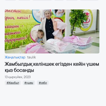
Жаңалықтар
taulik
Жамбылдық келіншек егізден кейін үшем
қыз босанды
13 қыркүйек, 2023
#Жамбыл
#үшем
#сәби