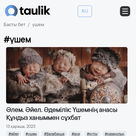
RU
Басты бет
үшем
#үшем
Әлем. Әйел. Әдемілік: Үшемнің анасы
Құндыз ханыммен сұхбат
13 қараша, 2023
#әйел
#үшем
#Балабақша
#ана
#күтім
#қазақилық