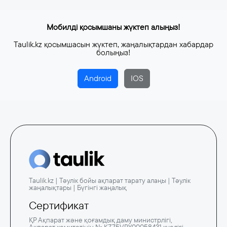
Мобилді қосымшаны жүктеп алыңыз!
Taulik.kz қосымшасын жүктеп, жаңалықтардан хабардар
болыңыз!
Android
IOS
Taulik.kz | Тәулік бойы ақпарат тарату алаңы | Тәулік
жаңалықтары | Бүгінгі жаңалық
Сертификат
ҚР Ақпарат және қоғамдық даму министрлігі,