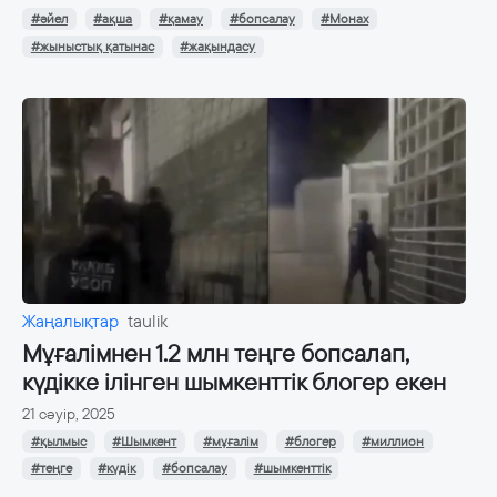
#әйел
#ақша
#қамау
#бопсалау
#Монах
#жыныстық қатынас
#жақындасу
Жаңалықтар
taulik
Мұғалімнен 1.2 млн теңге бопсалап,
күдікке ілінген шымкенттік блогер екен
21 сәуір, 2025
#қылмыс
#Шымкент
#мұғалім
#блогер
#миллион
#теңге
#күдік
#бопсалау
#шымкенттік