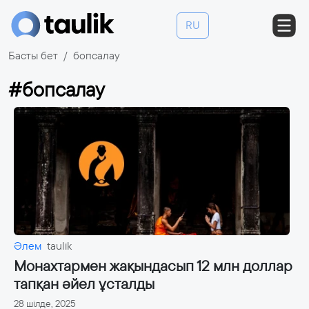
RU
Басты бет
бопсалау
#бопсалау
Әлем
taulik
Монахтармен жақындасып 12 млн доллар
тапқан әйел ұсталды
28 шілде, 2025