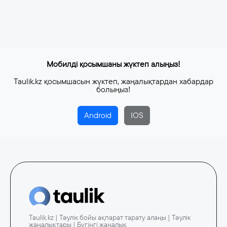
Мобилді қосымшаны жүктеп алыңыз!
Taulik.kz қосымшасын жүктеп, жаңалықтардан хабардар
болыңыз!
Android
IOS
Taulik.kz | Тәулік бойы ақпарат тарату алаңы | Тәулік
жаңалықтары | Бүгінгі жаңалық