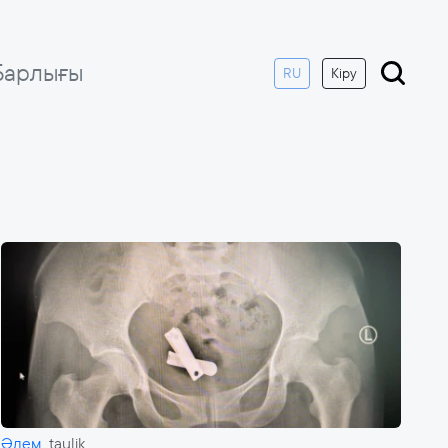
Барлығы
RU
Кіру
Әлем
taulik