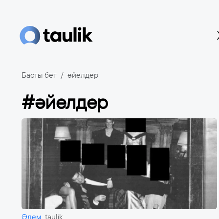
Басты бет
әйелдер
#әйелдер
Әлем
taulik