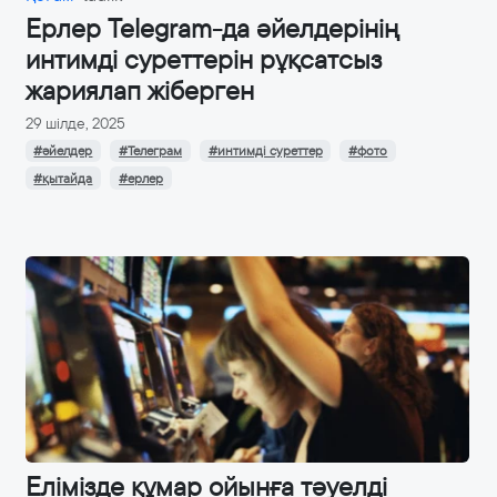
Ерлер Telegram-да әйелдерінің
интимді суреттерін рұқсатсыз
жариялап жіберген
29 шілде, 2025
#әйелдер
#Телеграм
#интимді суреттер
#фото
#қытайда
#ерлер
Елімізде құмар ойынға тәуелді