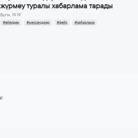
жүрмеу туралы хабарлама тарады
Бүгін, 19:19
#әйелдер
#мессенджер
#фейк
#хабарлама
з!