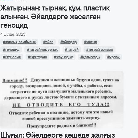
Жатырынан: тырнақ, құм, пластик
алынған. Әйелдерге жасалған
геноцид
4 шілде, 2025
#зорлық-зомбылық
#әйел
#әйелдер
#жатыр
#геноцид
#тиграйлық ұрпақ
#тиграй
#тиграй соғысы
#Эфиопия
#Эритерия
#жауыздық
#қатыгездік
#ұрпақ
Шұғыл: Әйелдерге көшеде жалғыз