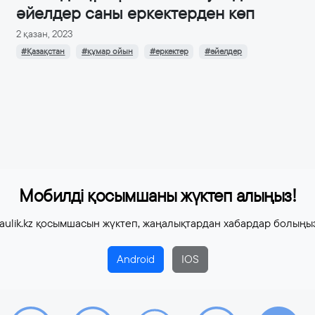
әйелдер саны еркектерден көп
2 қазан, 2023
#Қазақстан
#құмар ойын
#еркектер
#әйелдер
Мобилді қосымшаны жүктеп алыңыз!
aulik.kz қосымшасын жүктеп, жаңалықтардан хабардар болыңы
Android
IOS