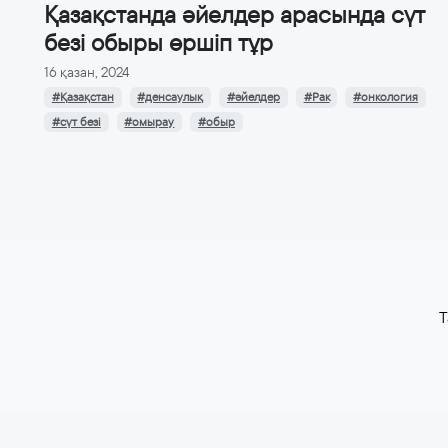
Қазақстанда әйелдер арасында сүт
безі обыры өршіп тұр
16 қазан, 2024
#Қазақстан
#денсаулық
#әйелдер
#Рак
#онкология
#сүт безі
#омырау
#обыр
T