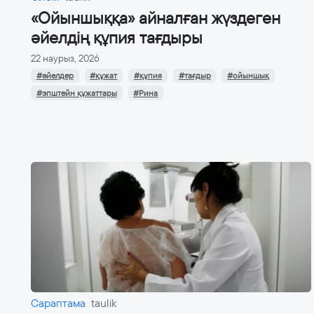
«Ойыншыққа» айналған жүздеген
әйелдің құпия тағдыры
22 наурыз, 2026
#әйелдер
#құжат
#құпия
#тағдыр
#ойыншық
#эпштейн құжаттары
#Рина
Сараптама
taulik