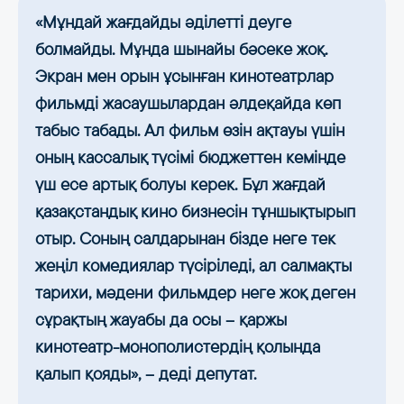
«Мұндай жағдайды әділетті деуге
болмайды. Мұнда шынайы бәсеке жоқ.
Экран мен орын ұсынған кинотеатрлар
фильмді жасаушылардан әлдеқайда көп
табыс табады. Ал фильм өзін ақтауы үшін
оның кассалық түсімі бюджеттен кемінде
үш есе артық болуы керек. Бұл жағдай
қазақстандық кино бизнесін тұншықтырып
отыр. Соның салдарынан бізде неге тек
жеңіл комедиялар түсіріледі, ал салмақты
тарихи, мәдени фильмдер неге жоқ деген
сұрақтың жауабы да осы – қаржы
кинотеатр-монополистердің қолында
қалып қояды», – деді депутат.