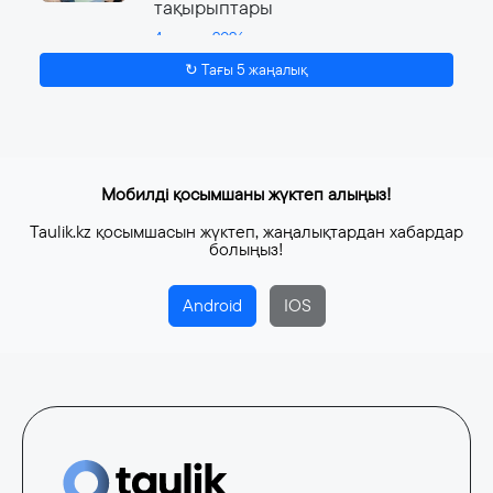
тақырыптары
4 тамыз, 2026
↻ Тағы 5 жаңалық
Мобилді қосымшаны жүктеп алыңыз!
Taulik.kz қосымшасын жүктеп, жаңалықтардан хабардар
болыңыз!
Android
IOS