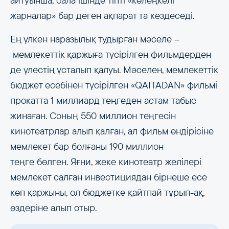
айтуынша, сала ішінде тіпті «көлеңкелі
жарналар» бар деген ақпарат та кездеседі.
Ең үлкен наразылық тудырған мәселе –
мемлекеттік қаржыға түсірілген фильмдерден
де үлестің ұсталып қалуы. Мәселен, мемлекеттік
бюджет есебінен түсірілген «QAITADAN» фильмі
прокатта 1 миллиард теңгеден астам табыс
жинаған. Соның 550 миллион теңгесін
кинотеатрлар алып қалған, ал фильм өндірісіне
мемлекет бар болғаны 190 миллион
теңге бөлген. Яғни, жеке кинотеатр желілері
мемлекет салған инвестициядан бірнеше есе
көп қаржыны, ол бюджетке қайтпай тұрып-ақ,
өздеріне алып отыр.