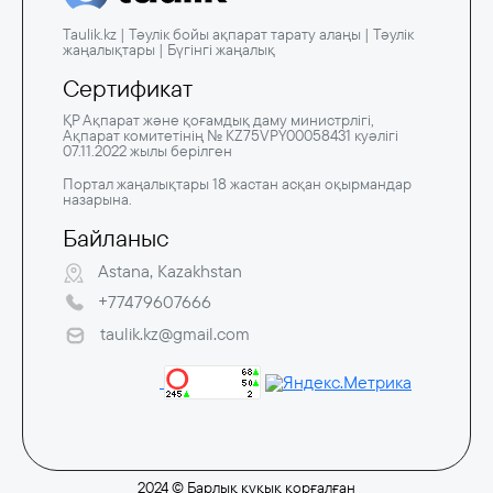
Taulik.kz | Тәулік бойы ақпарат тарату алаңы | Тәулік
жаңалықтары | Бүгінгі жаңалық
Сертификат
ҚР Ақпарат және қоғамдық даму министрлігі,
Ақпарат комитетінің № KZ75VPY00058431 куәлігі
07.11.2022 жылы берілген
Портал жаңалықтары 18 жастан асқан оқырмандар
назарына.
Байланыс
Astana, Kazakhstan
+77479607666
taulik.kz@gmail.com
2024 © Барлық құқық қорғалған