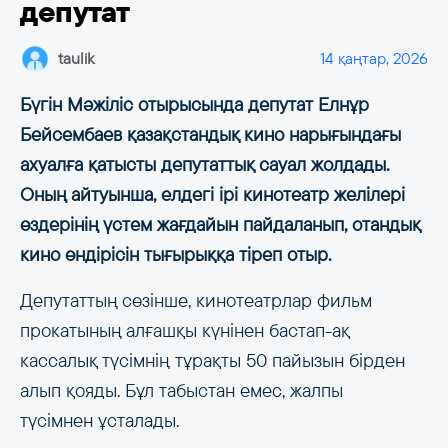
депутат
taulik
14 қаңтар, 2026
Бүгін Мәжіліс отырысында депутат Елнұр
Бейсембаев қазақстандық кино нарығындағы
ахуалға қатысты депутаттық сауал жолдады.
Оның айтуынша, елдегі ірі кинотеатр желілері
өздерінің үстем жағдайын пайдаланып, отандық
кино өндірісін тығырыққа тіреп отыр.
Депутаттың сөзінше, кинотеатрлар фильм
прокатының алғашқы күнінен бастап-ақ
кассалық түсімнің тұрақты 50 пайызын бірден
алып қояды. Бұл табыстан емес, жалпы
түсімнен ұсталады.