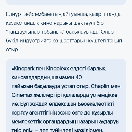
Елнұр Бейсембаевтың айтуынша, қазіргі таңда
қазақстандық кино нарығы шектеулі бір
“таңдаулылар тобының” бақылауында. Олар
бүкіл индустрияға өз шарттарын күштеп таңып
отыр.
«Kinopark пен Kinoplexx елдегі барлық
кинозалдардың шамамен 40
пайызын бақылауда ұстап отыр. Chaplin мен
Cinemax желілері ірі қалаларда үстемдікке
ие. Бұл жағдай әлдеқашан Бәсекелестікті
қорғау агенттігінің және өзге де құзырлы
мемлекеттік органдардың назарын аударуы
тиіс еді», – деп түйіндеді мәжілісмен.