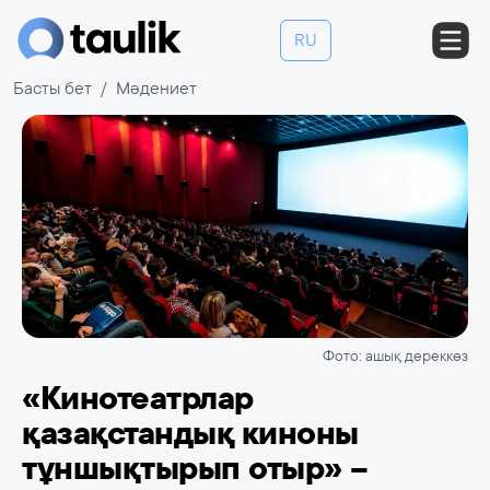
RU
Басты бет
Мәдениет
Фото: ашық дереккөз
«Кинотеатрлар
қазақстандық киноны
тұншықтырып отыр» –