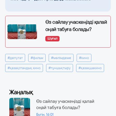
Өз сайлау учаскеңізді қалай
оңай табуға болады?
Шұғыл
#депутат
#фильм
#мәлімдеме
#кино
#қазақстандық кино
#тұншықтыру
#қазақшакино
Жаңалық
Өз сайлау учаскеңізді қалай
оңай табуға болады?
Бүгін, 16:01