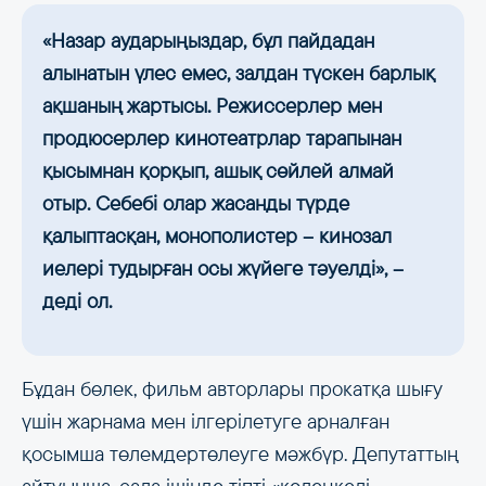
«Назар аударыңыздар, бұл пайдадан
алынатын үлес емес, залдан түскен барлық
ақшаның жартысы. Режиссерлер мен
продюсерлер кинотеатрлар тарапынан
қысымнан қорқып, ашық сөйлей алмай
отыр. Себебі олар жасанды түрде
қалыптасқан, монополистер – кинозал
иелері тудырған осы жүйеге тәуелді», –
деді ол.
Бұдан бөлек, фильм авторлары прокатқа шығу
үшін жарнама мен ілгерілетуге арналған
қосымша төлемдертөлеуге мәжбүр. Депутаттың