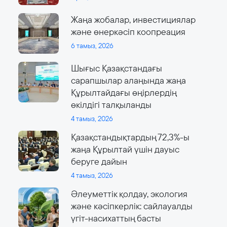
Жаңа жобалар, инвестициялар
және өнеркәсіп коопреация
6 тамыз, 2026
Шығыс Қазақстандағы
сарапшылар алаңында жаңа
Құрылтайдағы өңірлердің
өкілдігі талқыланды
4 тамыз, 2026
Қазақстандықтардың 72,3%-ы
жаңа Құрылтай үшін дауыс
беруге дайын
4 тамыз, 2026
Әлеуметтік қолдау, экология
және кәсіпкерлік: сайлауалды
үгіт-насихаттың басты