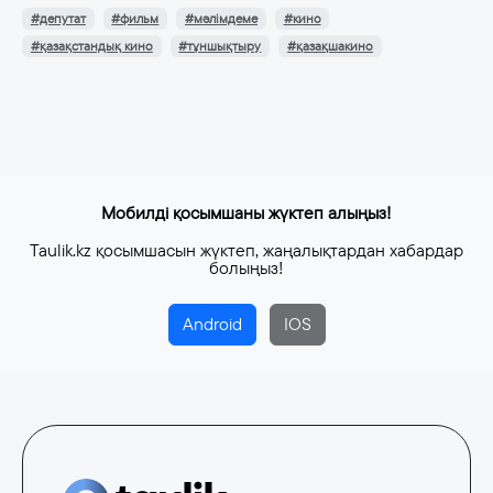
#депутат
#фильм
#мәлімдеме
#кино
#қазақстандық кино
#тұншықтыру
#қазақшакино
Мобилді қосымшаны жүктеп алыңыз!
Taulik.kz қосымшасын жүктеп, жаңалықтардан хабардар
болыңыз!
Android
IOS