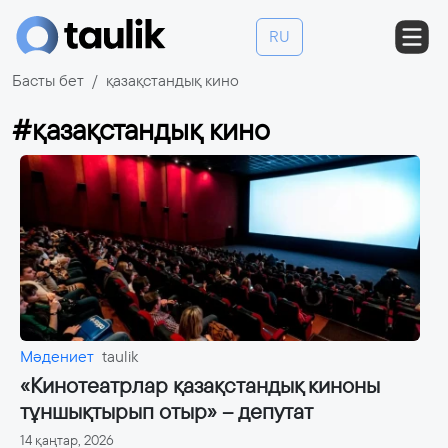
RU
Басты бет
қазақстандық кино
#қазақстандық кино
Мәдениет
taulik
«Кинотеатрлар қазақстандық киноны
тұншықтырып отыр» – депутат
14 қаңтар, 2026