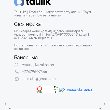
Taulik.kz | Тәулік бойы ақпарат тарату алаңы | Тәулік
жаңалықтары | Бүгінгі жаңалық
Сертификат
ҚР Ақпарат және қоғамдық даму министрлігі,
Ақпарат комитетінің № KZ75VPY00058431 куәлігі
07.11.2022 жылы берілген
Портал жаңалықтары 18 жастан асқан оқырмандар
назарына.
Байланыс
Astana, Kazakhstan
+77479607666
taulik.kz@gmail.com