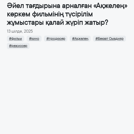
Әйел тағдырына арналған «Ақжелең»
көркем фильмінің түсірілім
жұмыстары қалай жүріп жатыр?
13 шілде, 2025
#фильм
#кино
#продюсер
#Ақжелең
#Бекзат Смадияр
#режиссер