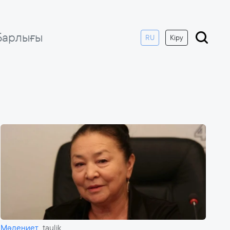
Барлығы
RU
Кіру
Мәдениет
taulik