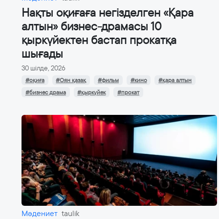
Нақты оқиғаға негізделген «Қара
алтын» бизнес-драмасы 10
қыркүйектен бастап прокатқа
шығады
30 шілде, 2026
#оқиға
#Оян қазақ
#фильм
#кино
#қара алтын
#бизнес драма
#қыркүйек
#прокат
Мәдениет
taulik