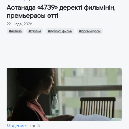
Астанада «4739» деректі фильмінің
премьерасы өтті
22 шілде, 2026
#Астана
#фильм
#деректі фильм
#премьерасы
Мәдениет
taulik