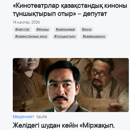
«Кинотеатрлар қазақстандық киноны
тұншықтырып отыр» – депутат
14 қаңтар, 2026
#депутат
#фильм
#мәлімдеме
#кино
#қазақстандық кино
#тұншықтыру
#қазақшакино
Мәдениет
taulik
Желідегі шудан кейін «Міржақып.