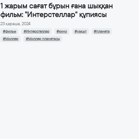
1 жарым сағат бұрын ғана шыққан
фильм: "Интерстеллар" құпиясы
23 қараша, 2024
#фильм
#Интерстеллар
#кино
#уақыт
#планета
#Миллер
#Миллер планетасы