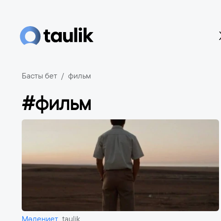
Басты бет
фильм
#фильм
Мәдениет
taulik