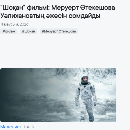
"Шоқан" фильмі: Меруерт Өтекешова
Уәлихановтың әжесін сомдайды
11 маусым, 2026
#фильм
#Шоқан
#Меруерт Өтекешова
Мәдениет
taulik