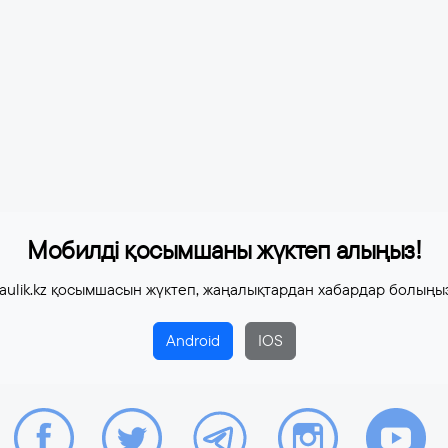
Мобилді қосымшаны жүктеп алыңыз!
aulik.kz қосымшасын жүктеп, жаңалықтардан хабардар болыңы
Android
IOS