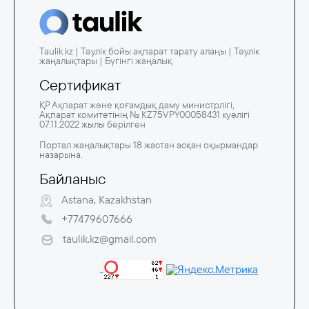
Taulik.kz | Тәулік бойы ақпарат тарату алаңы | Тәулік
жаңалықтары | Бүгінгі жаңалық
Сертификат
ҚР Ақпарат және қоғамдық даму министрлігі,
Ақпарат комитетінің № KZ75VPY00058431 куәлігі
07.11.2022 жылы берілген
Портал жаңалықтары 18 жастан асқан оқырмандар
назарына.
Байланыс
Astana, Kazakhstan
+77479607666
taulik.kz@gmail.com