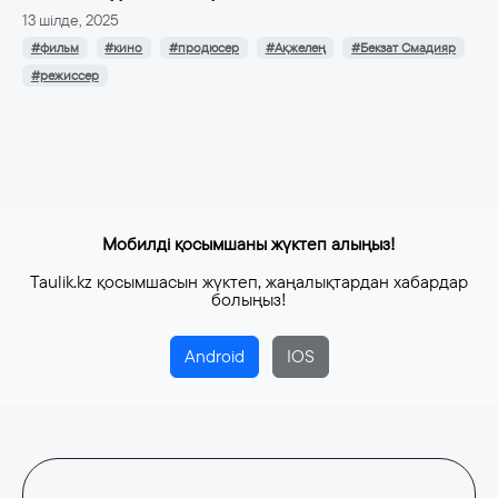
13 шілде, 2025
#фильм
#кино
#продюсер
#Ақжелең
#Бекзат Смадияр
#режиссер
Мобилді қосымшаны жүктеп алыңыз!
Taulik.kz қосымшасын жүктеп, жаңалықтардан хабардар
болыңыз!
Android
IOS