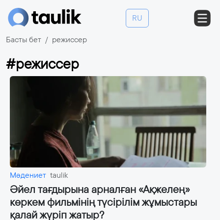
RU
Басты бет
режиссер
#режиссер
Мәдениет
taulik
Әйел тағдырына арналған «Ақжелең»
көркем фильмінің түсірілім жұмыстары
қалай жүріп жатыр?