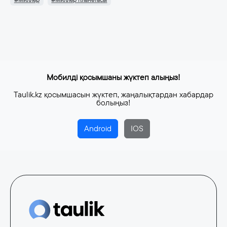
#Миллер
#Миллер планетасы
Мобилді қосымшаны жүктеп алыңыз!
Taulik.kz қосымшасын жүктеп, жаңалықтардан хабардар
болыңыз!
Android
IOS