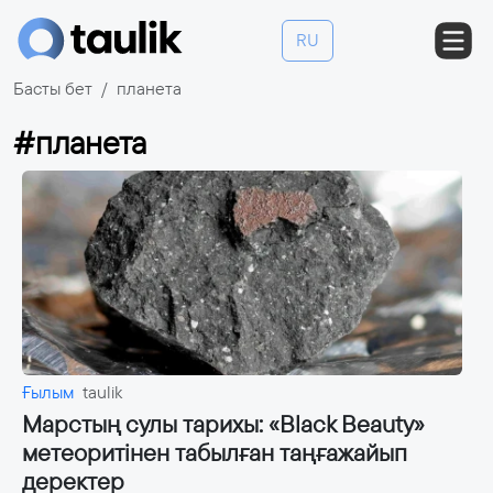
RU
Басты бет
планета
#планета
Ғылым
taulik
Марстың сулы тарихы: «Black Beauty»
метеоритінен табылған таңғажайып
деректер