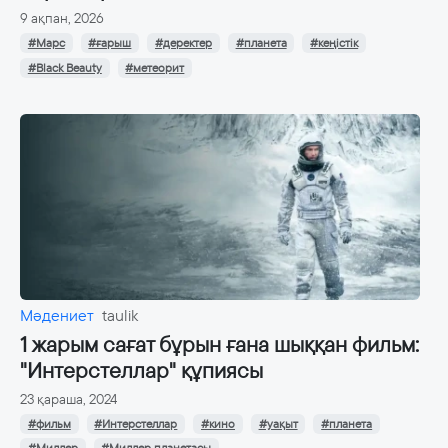
9 ақпан, 2026
#Марс
#ғарыш
#деректер
#планета
#кеңістік
#Black Beauty
#метеорит
Мәдениет
taulik
1 жарым сағат бұрын ғана шыққан фильм:
"Интерстеллар" құпиясы
23 қараша, 2024
#фильм
#Интерстеллар
#кино
#уақыт
#планета