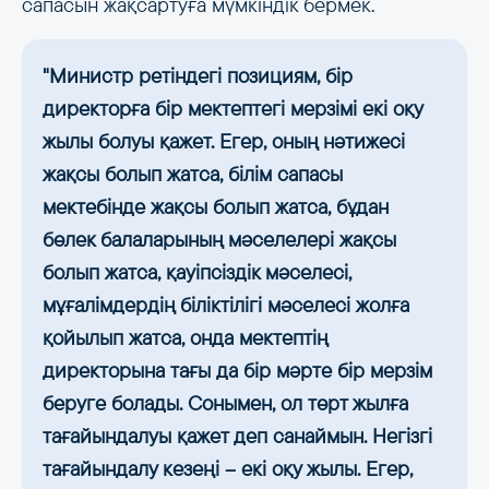
сапасын жақсартуға мүмкіндік бермек.
"Министр ретіндегі позициям, бір
директорға бір мектептегі мерзімі екі оқу
жылы болуы қажет. Егер, оның нәтижесі
жақсы болып жатса, білім сапасы
мектебінде жақсы болып жатса, бұдан
бөлек балаларының мәселелері жақсы
болып жатса, қауіпсіздік мәселесі,
мұғалімдердің біліктілігі мәселесі жолға
қойылып жатса, онда мектептің
директорына тағы да бір мәрте бір мерзім
беруге болады. Сонымен, ол төрт жылға
тағайындалуы қажет деп санаймын. Негізгі
тағайындалу кезеңі – екі оқу жылы. Егер,