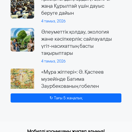
жаңа Құрылтай үшін дауыс
беруге дайын
4 тамыз, 2026
Әлеуметтік қолдау, экология
және кәсіпкерлік: сайлауалды
үгіт-насихаттың басты
тақырыптары
4 тамыз, 2026
«Мұра жіптері»: Ә. Қастеев
музейінде Батима
Заурбекованың гобелен
өнеріне арналған ауқымды
↻ Тағы 5 жаңалық
көрме өтеді
4 тамыз, 2026
Мобилді қосымшаны жүктеп алыңыз!