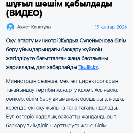
шұғыл шешім қабылдады
(ВИДЕО)
Ахмет Қанатұлы
15 қаңтар, 2026
Оқу-ағарту министрі Жұлдыз Сүлейменова білім
беру ұйымдарындағы басқару жүйесін
жетілдіруге бағытталған жаңа бастаманы
жариялады, деп хабарлайды
Taulik.kz
.
Министрдің сөзінше, мектеп директорларын
тағайындау тәртібін жаңарту қажет. Ұсынысқа
сәйкес, білім беру ұйымының басшысы алғашқы
кезеңде екі оқу жылына ғана тағайындалады.
Бұл өзгеріс кадрлық саясатты жандандырып,
басқару тиімділігін арттыруға және білім