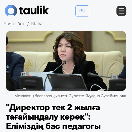
RU
Басты бет
Білім
Мәжілістің баспасөз қызметі. Суретте: Жұлдыз Сүлейменова
"Директор тек 2 жылға
тағайындалу керек":
Еліміздің бас педагогы