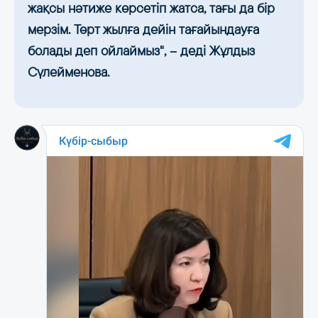
жақсы нәтиже көрсетіп жатса, тағы да бір
мерзім. Төрт жылға дейін тағайындауға
болады деп ойлаймыз", – деді Жұлдыз
Сүлейменова.