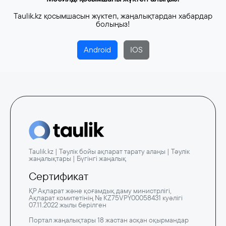
Taulik.kz қосымшасын жүктеп, жаңалықтардан хабардар
болыңыз!
Android
IOS
Taulik.kz | Тәулік бойы ақпарат тарату алаңы | Тәулік
жаңалықтары | Бүгінгі жаңалық
Сертификат
ҚР Ақпарат және қоғамдық даму министрлігі,
Ақпарат комитетінің № KZ75VPY00058431 куәлігі
07.11.2022 жылы берілген
Портал жаңалықтары 18 жастан асқан оқырмандар