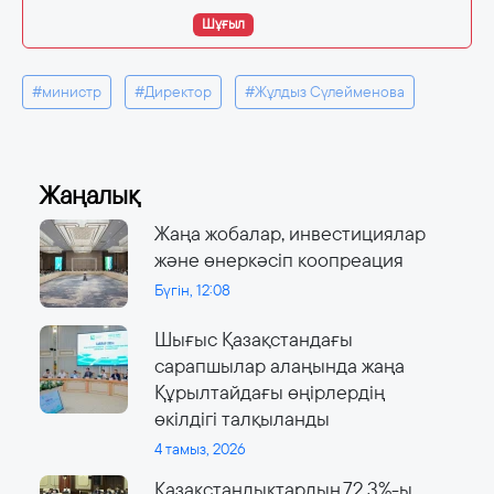
Шұғыл
#министр
#Директор
#Жұлдыз Сүлейменова
Жаңалық
Жаңа жобалар, инвестициялар
және өнеркәсіп коопреация
Бүгін, 12:08
Шығыс Қазақстандағы
сарапшылар алаңында жаңа
Құрылтайдағы өңірлердің
өкілдігі талқыланды
4 тамыз, 2026
Қазақстандықтардың 72,3%-ы