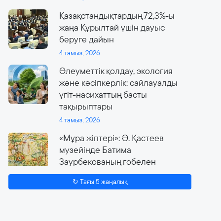
Қазақстандықтардың 72,3%-ы
жаңа Құрылтай үшін дауыс
беруге дайын
4 тамыз, 2026
Әлеуметтік қолдау, экология
және кәсіпкерлік: сайлауалды
үгіт-насихаттың басты
тақырыптары
4 тамыз, 2026
«Мұра жіптері»: Ә. Қастеев
музейінде Батима
Заурбекованың гобелен
өнеріне арналған ауқымды
↻ Тағы 5 жаңалық
көрме өтеді
4 тамыз, 2026