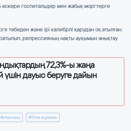
ға әскери госпитальдер мен жабық моргтерге
ге төбеден және ірі калибрлі қарудан оқ атылған.
ратылып, репрессияның нақты ауқымын анықтау
андықтардың 72,3%-ы жаңа
й үшін дауыс беруге дайын
#отыз мың
#Time журналы