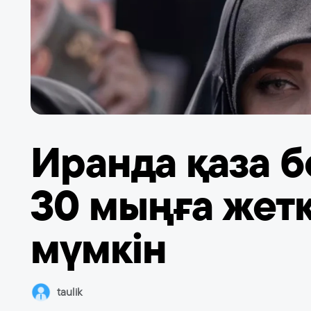
Иранда қаза 
30 мыңға жет
мүмкін
taulik