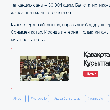
тапқандар саны – 30 304 адам. Бұл статистика
жеткізілген мәйіттер енбеген.
Куәгерлердің айтуынша, наразылық білдірушілер
Сонымен қатар, Иранда интернет толықтай ажы
қиын болып отыр.
Қазақст
Құрылта
Шұғыл
#Иран
#көтеріліс
#қаза болғандар
#төңкеріс