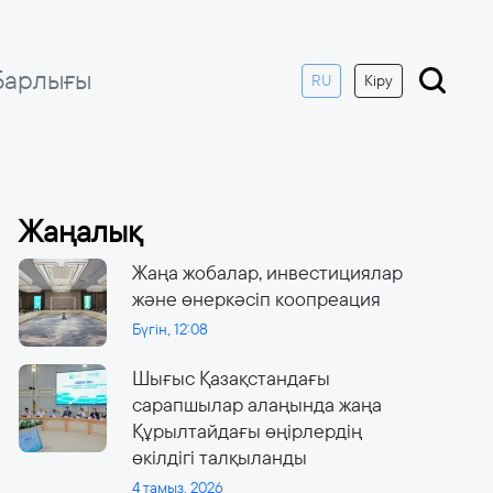
Барлығы
RU
Кіру
Жаңалық
Жаңа жобалар, инвестициялар
және өнеркәсіп коопреация
Бүгін, 12:08
Шығыс Қазақстандағы
сарапшылар алаңында жаңа
Құрылтайдағы өңірлердің
өкілдігі талқыланды
4 тамыз, 2026