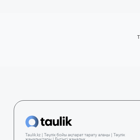
T
Taulik.kz | Тәулік бойы ақпарат тарату алаңы | Тәулік
жаңалықтары | Бүгінгі жаңалық