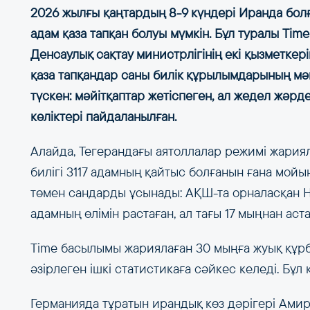
2026 жылғы қаңтардың 8-9 күндері Иранда болғ
адам қаза тапқан болуы мүмкін. Бұл туралы Tim
Денсаулық сақтау министрлігінің екі қызметкер
қаза тапқандар саны билік құрылымдарының мәй
түскен: мәйітқаптар жетіспеген, ал жедел жәрде
көліктері пайдаланылған.
Алайда, Тегерандағы аятоллалар режимі жариял
билігі 3117 адамның қайтыс болғанын ғана мой
төмен сандарды ұсынады: АҚШ-та орналасқан H
адамның өлімін растаған, ал тағы 17 мыңнан аст
Time басылымы жариялаған 30 мыңға жуық құрб
әзірлеген ішкі статистикаға сәйкес келеді. Бұ
Германияда тұратын ирандық көз дәрігері Амир