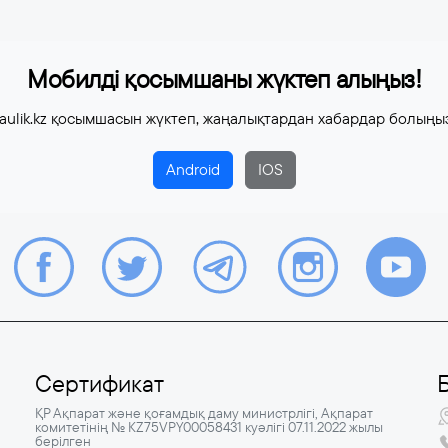
Мобилді қосымшаны жүктеп алыңыз!
aulik.kz қосымшасын жүктеп, жаңалықтардан хабардар болыңы
Android
IOS
Сертификат
ҚР Ақпарат және қоғамдық даму министрлігі, Ақпарат
комитетінің № KZ75VPY00058431 куәлігі 07.11.2022 жылы
берілген