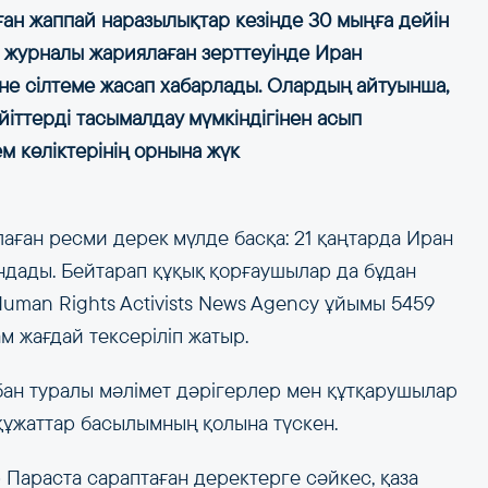
ан жаппай наразылықтар кезінде 30 мыңға дейін
e журналы жариялаған зерттеуінде Иран
іне сілтеме жасап хабарлады. Олардың айтуынша,
іттерді тасымалдау мүмкіндігінен асып
м көліктерінің орнына жүк
аған ресми дерек мүлде басқа: 21 қаңтарда Иран
ындады. Бейтарап құқық қорғаушылар да бұдан
uman Rights Activists News Agency ұйымы 5459
ам жағдай тексеріліп жатыр.
ан туралы мәлімет дәрігерлер мен құтқарушылар
л құжаттар басылымның қолына түскен.
 Параста сараптаған деректерге сәйкес, қаза