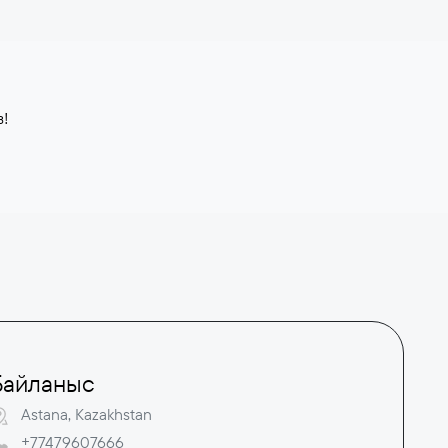
з!
Байланыс
Astana, Kazakhstan
+77479607666