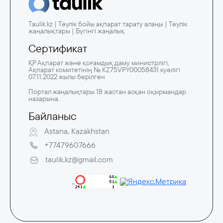
Taulik.kz | Тәулік бойы ақпарат тарату алаңы | Тәулік
жаңалықтары | Бүгінгі жаңалық
Сертификат
ҚР Ақпарат және қоғамдық даму министрлігі,
Ақпарат комитетінің № KZ75VPY00058431 куәлігі
07.11.2022 жылы берілген
Портал жаңалықтары 18 жастан асқан оқырмандар
назарына.
Байланыс
Astana, Kazakhstan
+77479607666
taulik.kz@gmail.com