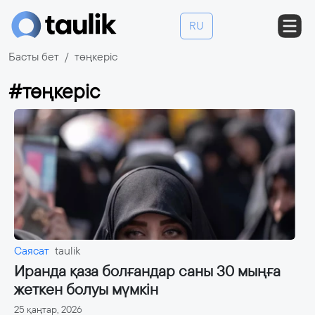
RU
Басты бет
төңкеріс
#төңкеріс
Саясат
taulik
Иранда қаза болғандар саны 30 мыңға
жеткен болуы мүмкін
25 қаңтар, 2026