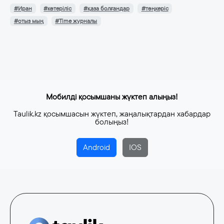
#Иран
#көтеріліс
#қаза болғандар
#төңкеріс
#отыз мың
#Time журналы
Мобилді қосымшаны жүктеп алыңыз!
Taulik.kz қосымшасын жүктеп, жаңалықтардан хабардар
болыңыз!
Android
IOS