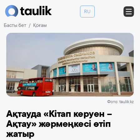
RU
Басты бет
Қоғам
Фото: taulik.kz
Ақтауда «Кітап керуен –
Ақтау» жәрмеңкесі өтіп
жатыр