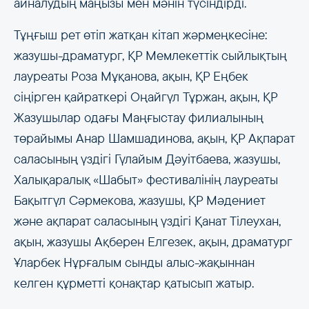
айналудың маңызы мен мәнін түсіндірді.
Тұңғыш рет өтіп жатқан кітап жәрмеңкесіне:
жазушы-драматург, ҚР Мемлекеттік сыйлықтың
лауреаты Роза Мұқанова, ақын, ҚР Еңбек
сіңірген қайраткері Оңайгүл Тұржан, ақын, ҚР
Жазушылар одағы Маңғыстау филиалының
төрайымы Анар Шамшадинова, ақын, ҚР Ақпарат
саласының үздігі Гүлайым Дәуітбаева, жазушы,
Халықаралық «Шабыт» фестивалінің лауреаты
Бақытгүл Сәрмекова, жазушы, ҚР Мәдениет
және ақпарат саласының үздігі Қанат Тілеухан,
ақын, жазушы Ақберен Елгезек, ақын, драматург
Ұларбек Нұрғалым сынды алыс-жақыннан
келген құрметті қонақтар қатысып жатыр.