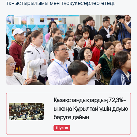
таныстырылымы мен тұсаукесерлер өтеді.
Қазақстандықтардың 72,3%-
ы жаңа Құрылтай үшін дауыс
беруге дайын
Шұғыл