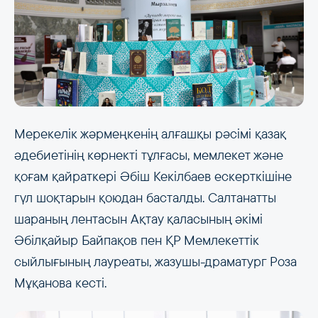
Мерекелік жәрмеңкенің алғашқы рәсімі қазақ
әдебиетінің көрнекті тұлғасы, мемлекет және
қоғам қайраткері Әбіш Кекілбаев ескерткішіне
гүл шоқтарын қоюдан басталды. Салтанатты
шараның лентасын Ақтау қаласының әкімі
Әбілқайыр Байпақов пен ҚР Мемлекеттік
сыйлығының лауреаты, жазушы-драматург Роза
Мұқанова кесті.