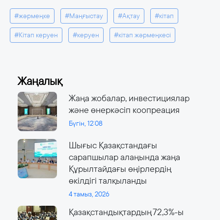
#жәрмеңке
#Маңғыстау
#Ақтау
#кітап
#Кітап керуен
#керуен
#кітап жәрмеңкесі
Жаңалық
Жаңа жобалар, инвестициялар
және өнеркәсіп коопреация
Бүгін, 12:08
Шығыс Қазақстандағы
сарапшылар алаңында жаңа
Құрылтайдағы өңірлердің
өкілдігі талқыланды
4 тамыз, 2026
Қазақстандықтардың 72,3%-ы