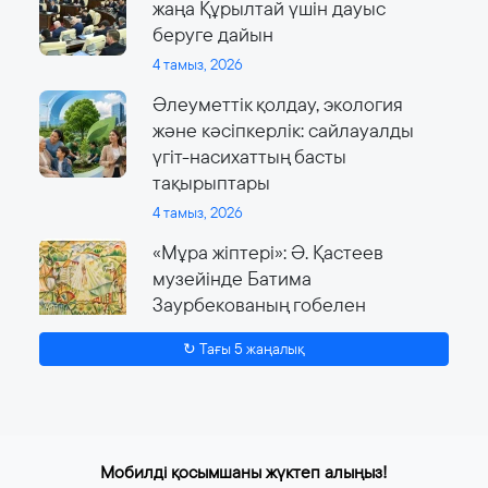
жаңа Құрылтай үшін дауыс
беруге дайын
4 тамыз, 2026
Әлеуметтік қолдау, экология
және кәсіпкерлік: сайлауалды
үгіт-насихаттың басты
тақырыптары
4 тамыз, 2026
«Мұра жіптері»: Ә. Қастеев
музейінде Батима
Заурбекованың гобелен
өнеріне арналған ауқымды
↻ Тағы 5 жаңалық
көрме өтеді
4 тамыз, 2026
Мобилді қосымшаны жүктеп алыңыз!