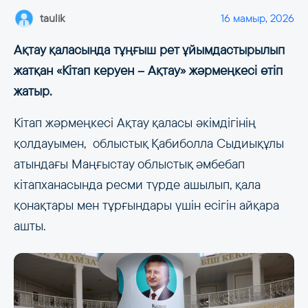
taulik
16 мамыр, 2026
Ақтау қаласында тұңғыш рет ұйымдастырылып
жатқан «Кітап керуен – Ақтау» жәрмеңкесі өтіп
жатыр.
Кітап жәрмеңкесі Ақтау қаласы әкімдігінің
қолдауымен, облыстық Қабиболла Сыдиықұлы
атындағы Маңғыстау облыстық әмбебап
кітапханасында ресми түрде ашылып, қала
қонақтары мен тұрғындары үшін есігін айқара
ашты.