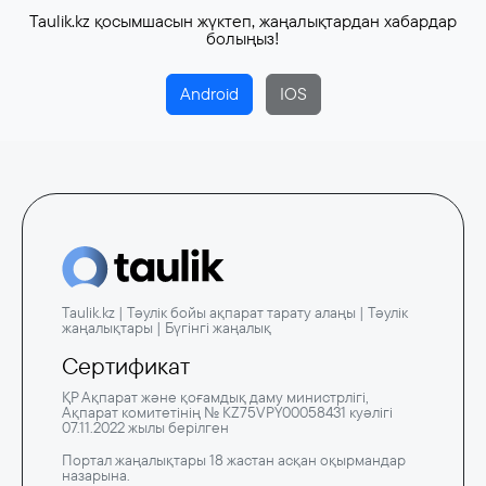
Taulik.kz қосымшасын жүктеп, жаңалықтардан хабардар
болыңыз!
Android
IOS
Taulik.kz | Тәулік бойы ақпарат тарату алаңы | Тәулік
жаңалықтары | Бүгінгі жаңалық
Сертификат
ҚР Ақпарат және қоғамдық даму министрлігі,
Ақпарат комитетінің № KZ75VPY00058431 куәлігі
07.11.2022 жылы берілген
Портал жаңалықтары 18 жастан асқан оқырмандар
назарына.