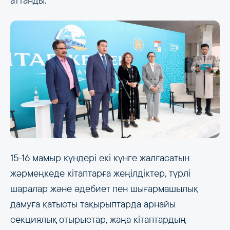
аттанды.
15-16 мамыр күндері екі күнге жалғасатын
жәрмеңкеде кітаптарға жеңілдіктер, түрлі
шаралар және әдебиет пен шығармашылық
дамуға қатысты тақырыптарда арнайы
секциялық отырыстар, жаңа кітаптардың