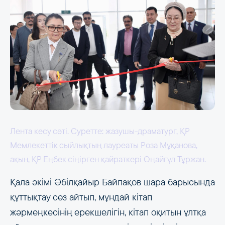
Лента кесу сәті. Суретте: жазушы-драматург, ҚР
Мемлекеттік сыйлықтың лауреаты Роза Мұқанова,
ақын, ҚР Еңбек сіңірген қайраткері Оңайгүл Тұржан.
Қала әкімі Әбілқайыр Байпақов шара барысында
құттықтау сөз айтып, мұндай кітап
жәрмеңкесінің ерекшелігін, кітап оқитын ұлтқа