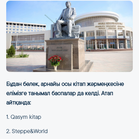
Бұдан бөлек, арнайы осы кітап жәрмеңкесіне
елімізге танымал баспалар да келді. Атап
айтқанда:
1. Qasym kitap
2. Steppe&World