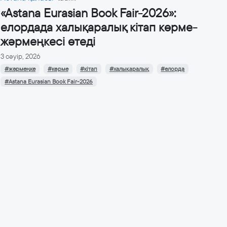
«Astana Eurasian Book Fair-2026»:
елордада халықаралық кітап көрме-
жәрмеңкесі өтеді
3 сәуір, 2026
#жәрмеңке
#көрме
#кітап
#халықаралық
#елорда
#Astana Eurasian Book Fair-2026