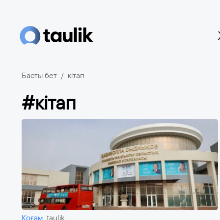
Басты бет
кітап
#кітап
Қоғам
taulik