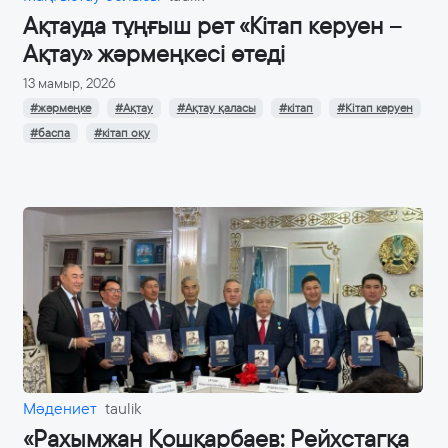
Ақтауда тұңғыш рет «Кітап керуен –
Ақтау» жәрмеңкесі өтеді
13 мамыр, 2026
#жәрмеңке
#Ақтау
#Ақтау қаласы
#кітап
#Кітап керуен
#баспа
#кітап оқу
Мәдениет
taulik
«Рахымжан Қошқарбаев: Рейхстагқа