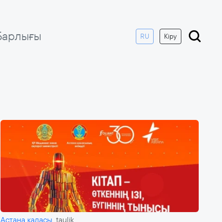
Барлығы
RU
Кіру
Астана қаласы
taulik