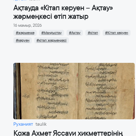
Ақтауда «Кітап керуен – Ақтау»
жәрмеңкесі өтіп жатыр
16 мамыр, 2026
#жәрмеңке
#Маңғыстау
#Ақтау
#кітап
#Кітап керуен
#керуен
#кітап жәрмеңкесі
Руханият
taulik
Қожа Ахмет Яссауи хикметтерінің