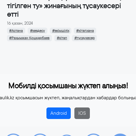
тігілген ту» жинағының тұсаукесері
өтті
16 қазан, 2024
#Астана
#кездесу
#әкімшілік
#кітапхана
#Рахымжан Қошқарбаев
#кітап
#тұсаукесер
Мобилді қосымшаны жүктеп алыңыз!
aulik.kz қосымшасын жүктеп, жаңалықтардан хабардар болыңы
Android
IOS