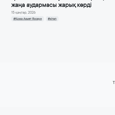
жаңа аудармасы жарық көрді
15 қаңтар, 2026
#Қожа Ахмет Яссауи
#кітап
T