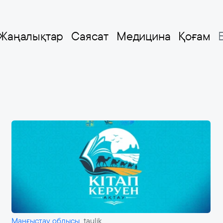
Жаңалықтар
Саясат
Медицина
Қоғам
Маңғыстау облысы
taulik