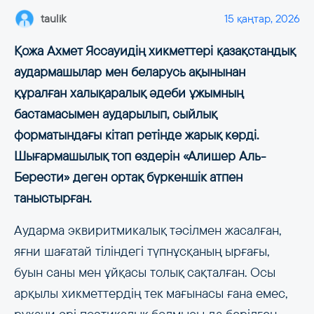
taulik
15 қаңтар, 2026
Қожа Ахмет Яссауидің хикметтері қазақстандық
аудармашылар мен беларусь ақынынан
құралған халықаралық әдеби ұжымның
бастамасымен аударылып, сыйлық
форматындағы кітап ретінде жарық көрді.
Шығармашылық топ өздерін «Алишер Аль-
Берести» деген ортақ бүркеншік атпен
таныстырған.
Аударма эквиритмикалық тәсілмен жасалған,
яғни шағатай тіліндегі түпнұсқаның ырғағы,
буын саны мен ұйқасы толық сақталған. Осы
арқылы хикметтердің тек мағынасы ғана емес,