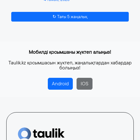
↻ Тағы 5 жаңалық
Мобилді қосымшаны жүктеп алыңыз!
Taulik.kz қосымшасын жүктеп, жаңалықтардан хабардар
болыңыз!
Android
IOS