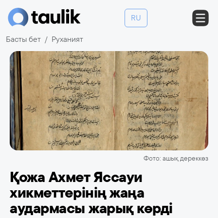
RU
Басты бет
Руханият
Фото: ашық дереккөз
Қожа Ахмет Яссауи
хикметтерінің жаңа
аудармасы жарық көрді