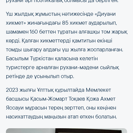
рухани әрі поэтикалық болмысы да берілген.
Үш жылдық жұмыстың нәтижесінде «Диуани
хикмет» жинағындағы 85 хикмет аударылып,
шамамен 160 беттен тұратын алғашқы том жарық
көрді. Қалған хикметтерді қамтитын екінші
томды шығару алдағы үш жылға жоспарланған.
Басылым Түркістан қаласына келетін
туристерге арналған рухани-мәдени сыйлық
ретінде де ұсынылып отыр.
2023 жылғы Ұлттық құрылтайда Мемлекет
басшысы Қасым-Жомарт Тоқаев Қожа Ахмет
Яссауи мұрасын терең зерттеп, оны кеңінен
насихаттаудың маңызын атап өткен болатын.