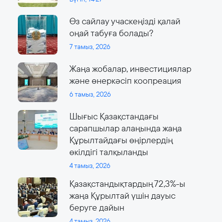
Өз сайлау учаскеңізді қалай
оңай табуға болады?
7 тамыз, 2026
Жаңа жобалар, инвестициялар
және өнеркәсіп коопреация
6 тамыз, 2026
Шығыс Қазақстандағы
сарапшылар алаңында жаңа
Құрылтайдағы өңірлердің
өкілдігі талқыланды
4 тамыз, 2026
Қазақстандықтардың 72,3%-ы
жаңа Құрылтай үшін дауыс
беруге дайын
4 тамыз, 2026