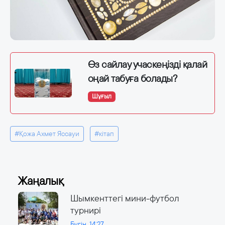
Өз сайлау учаскеңізді қалай
оңай табуға болады?
Шұғыл
#Қожа Ахмет Яссауи
#кітап
Жаңалық
Шымкенттегі мини-футбол
турнирі
Бүгін, 14:27