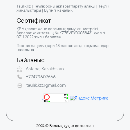
Taulik.kz | Тәулік бойы ақпарат тарату алаңы | Тәулік
жаңалықтары | Бүгінгі жаңалық
Сертификат
ҚР Ақпарат және қоғамдық даму министрлігі,
Ақпарат комитетінің № KZ75VPY00058431 куәлігі
07.11.2022 жылы берілген
Портал жаңалықтары 18 жастан асқан оқырмандар
назарына.
Байланыс
Astana, Kazakhstan
+77479607666
taulik.kz@gmail.com
2024 © Барлық құқық қорғалған