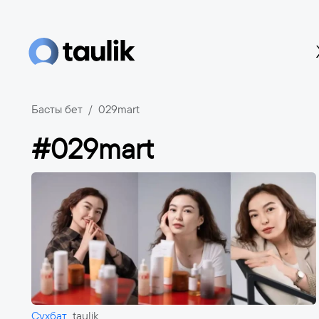
Басты бет
029mart
#029mart
Сұхбат
taulik