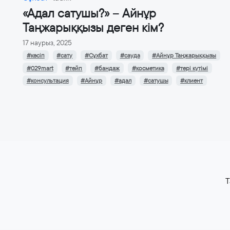
«Адал сатушы?» – Айнұр
Таңжарыққызы деген кім?
17 наурыз, 2025
#кәсіп
#сату
#Сұхбат
#сауда
#Айнұр Таңжарыққызы
#029mart
#тейп
#бандаж
#косметика
#тері күтімі
#консультация
#Айнұр
#адал
#сатушы
#клиент
T