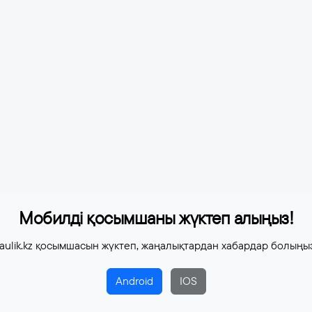
Мобилді қосымшаны жүктеп алыңыз!
aulik.kz қосымшасын жүктеп, жаңалықтардан хабардар болыңы
Android
IOS