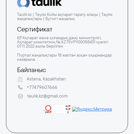
Taulik.kz | Тәулік бойы ақпарат тарату алаңы | Тәулік
жаңалықтары | Бүгінгі жаңалық
Сертификат
ҚР Ақпарат және қоғамдық даму министрлігі,
Ақпарат комитетінің № KZ75VPY00058431 куәлігі
07.11.2022 жылы берілген
Портал жаңалықтары 18 жастан асқан оқырмандар
назарына.
Байланыс
Astana, Kazakhstan
+77479607666
taulik.kz@gmail.com