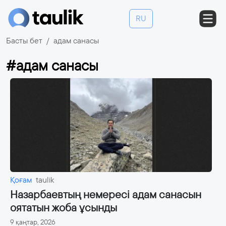
RU
Басты бет
адам санасы
#адам санасы
Қоғам
taulik
Назарбаевтың немересі адам санасын
оятатын жоба ұсынды
9 қаңтар, 2026