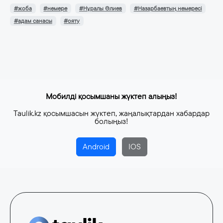
#жоба
#немере
#Нұралы Әлиев
#Назарбаевтың немересі
#адам санасы
#ояту
Мобилді қосымшаны жүктеп алыңыз!
Taulik.kz қосымшасын жүктеп, жаңалықтардан хабардар
болыңыз!
Android
IOS