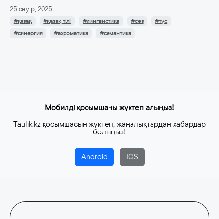
25 сәуір, 2025
#қазақ
#қазақ тілі
#лингвистика
#сөз
#түс
#синергия
#ахроматика
#семантика
Мобилді қосымшаны жүктеп алыңыз!
Taulik.kz қосымшасын жүктеп, жаңалықтардан хабардар
болыңыз!
Android
IOS