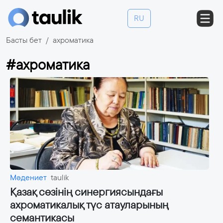
RU
Басты бет
ахроматика
#ахроматика
Мәдениет
taulik
Қазақ сөзінің синергиясындағы
ахроматикалық түс атауларының
семантикасы