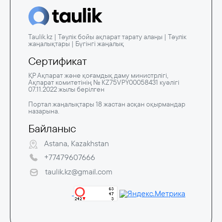
Taulik.kz | Тәулік бойы ақпарат тарату алаңы | Тәулік
жаңалықтары | Бүгінгі жаңалық
Сертификат
ҚР Ақпарат және қоғамдық даму министрлігі,
Ақпарат комитетінің № KZ75VPY00058431 куәлігі
07.11.2022 жылы берілген
Портал жаңалықтары 18 жастан асқан оқырмандар
назарына.
Байланыс
Astana, Kazakhstan
+77479607666
taulik.kz@gmail.com