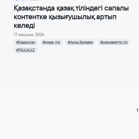
Қазақстанда қазақ тіліндегі сапалы
контентке қызығушылық артып
келеді
17 маусым, 2026
#Қазақстан
#қазақ тілі
#Аида Балаева
#мемлекеттік тіл
#TAULIK.KZ
T