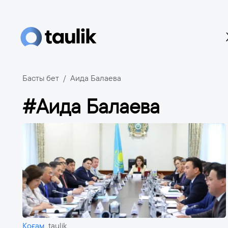
Басты бет
Аида Балаева
#Аида Балаева
Қоғам
taulik