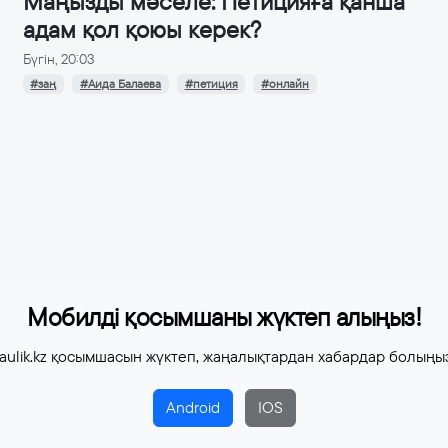
Маңызды мәселе: Петицияға қанша
адам қол қоюы керек?
Бүгін, 20:03
#заң
#Аида Балаева
#петиция
#онлайн
Мобилді қосымшаны жүктеп алыңыз!
aulik.kz қосымшасын жүктеп, жаңалықтардан хабардар болыңы
Android
IOS