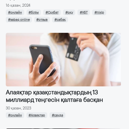
16 қазан, 2024
#онлайн
#білім
#Сұхбат
#оқу
#ҰБТ
#пікір
#sabaq online
#отзыв
#сабақ
Алаяқтар қазақстандықтардың 13
миллиард теңгесін қалтаға басқан
30 қазан, 2023
#онлайн
#Алаяқтар
#сауда