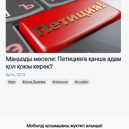
Маңызды мәселе: Петицияға қанша адам
қол қоюы керек?
Бүгін, 02:12
#заң
#Аида Балаева
#петиция
#онлайн
Мобилді қосымшаны жүктеп алыңыз!