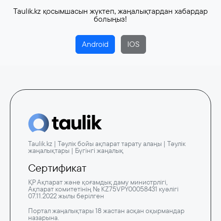
Taulik.kz қосымшасын жүктеп, жаңалықтардан хабардар
болыңыз!
Android
IOS
Taulik.kz | Тәулік бойы ақпарат тарату алаңы | Тәулік
жаңалықтары | Бүгінгі жаңалық
Сертификат
ҚР Ақпарат және қоғамдық даму министрлігі,
Ақпарат комитетінің № KZ75VPY00058431 куәлігі
07.11.2022 жылы берілген
Портал жаңалықтары 18 жастан асқан оқырмандар
назарына.