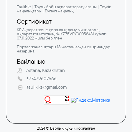
Taulik.kz | Тәулік бойы ақпарат тарату алаңы | Тәулік
жаңалықтары | Бүгінгі жаңалық
Сертификат
ҚР Ақпарат және қоғамдық даму министрлігі,
Ақпарат комитетінің № KZ75VPY00058431 куәлігі
07.11.2022 жылы берілген
Портал жаңалықтары 18 жастан асқан оқырмандар
назарына.
Байланыс
Astana, Kazakhstan
+77479607666
taulik.kz@gmail.com
2024 © Барлық құқық қорғалған