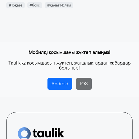
#Тоқаев
#бокс
#Қанат Ислам
Мобилді қосымшаны жүктеп алыңыз!
Taulik.kz қосымшасын жүктеп, жаңалықтардан хабардар
болыңыз!
Android
IOS