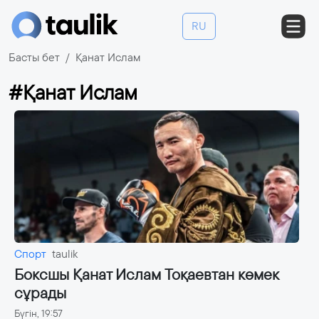
RU
Басты бет
Қанат Ислам
#Қанат Ислам
Спорт
taulik
Боксшы Қанат Ислам Тоқаевтан көмек
сұрады
Бүгін, 19:57