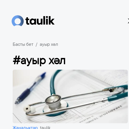
Басты бет
ауыр хәл
#ауыр хәл
Жаңалықтар
taulik