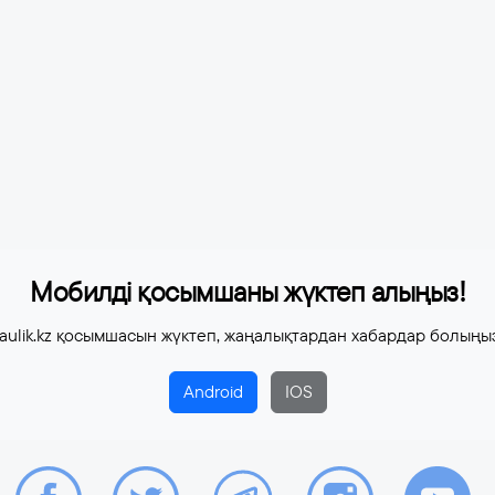
Мобилді қосымшаны жүктеп алыңыз!
aulik.kz қосымшасын жүктеп, жаңалықтардан хабардар болыңы
Android
IOS