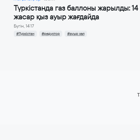
Түркістанда газ баллоны жарылды: 14
жасар қыз ауыр жағдайда
Бүгін, 14:17
#Түркістан
#редуктор
#ауыр хәл
T