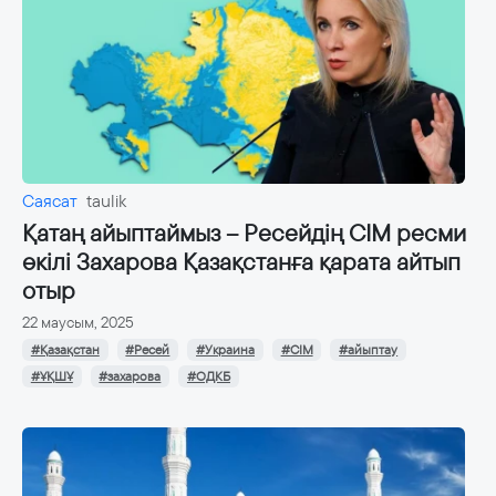
Саясат
taulik
Қатаң айыптаймыз – Ресейдің СІМ ресми
өкілі Захарова Қазақстанға қарата айтып
отыр
22 маусым, 2025
#Қазақстан
#Ресей
#Украина
#СІМ
#айыптау
#ҰҚШҰ
#захарова
#ОДКБ