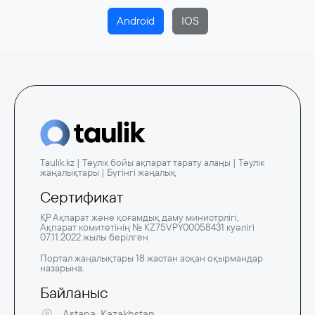
Android
IOS
Taulik.kz | Тәулік бойы ақпарат тарату алаңы | Тәулік
жаңалықтары | Бүгінгі жаңалық
Сертификат
ҚР Ақпарат және қоғамдық даму министрлігі,
Ақпарат комитетінің № KZ75VPY00058431 куәлігі
07.11.2022 жылы берілген
Портал жаңалықтары 18 жастан асқан оқырмандар
назарына.
Байланыс
Astana, Kazakhstan