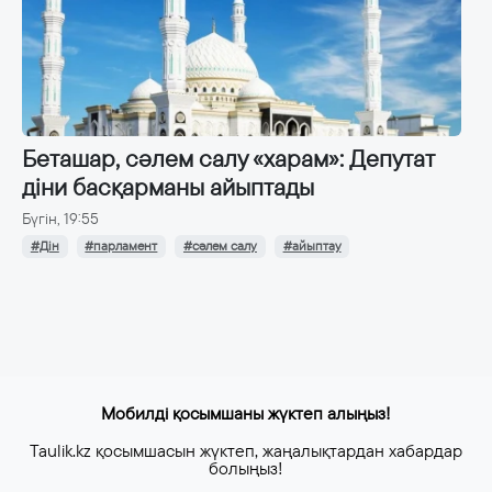
Беташар, сәлем салу «харам»: Депутат
діни басқарманы айыптады
Бүгін, 19:55
#Дін
#парламент
#сәлем салу
#айыптау
Мобилді қосымшаны жүктеп алыңыз!
Taulik.kz қосымшасын жүктеп, жаңалықтардан хабардар
болыңыз!