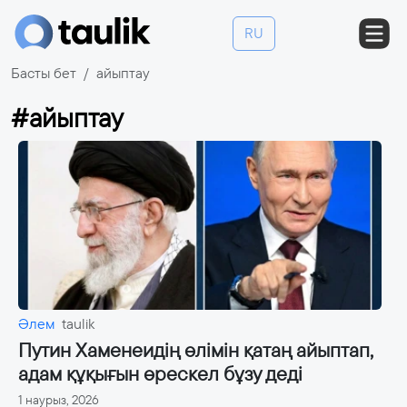
RU
Басты бет
айыптау
#айыптау
Әлем
taulik
Путин Хаменеидің өлімін қатаң айыптап,
адам құқығын өрескел бұзу деді
1 наурыз, 2026