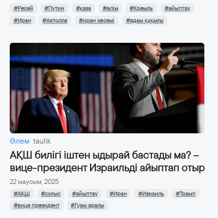
#Ресей
#Путин
#қаза
#өлім
#Кремль
#айыптау
#Иран
#Аятолла
#иран көсемі
#адам құқығы
Әлем
taulik
АҚШ билігі іштен ыдырай бастады ма? –
вице-президент Израильді айыптап отыр
22 маусым, 2025
#АҚШ
#соғыс
#айыптау
#Иран
#Израиль
#Трамп
#вице президент
#Гуам аралы