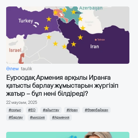
Әлем
taulik
Еуроодақ Армения арқылы Иранға
қатысты барлау жұмыстарын жүргізіп
жатыр – бұл нені білдіреді?
22 маусым, 2025
#соғыс
#ЕО
#айыптау
#Иран
#Әзербайжан
#барлау
#миссия
#Армения