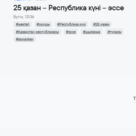
25 қазан – Республика күні – эссе
Бүгін, 13:06
#мектеп
#оқушы
#Республика күні
#25 қазан
#Қазақстан республикасы
#эссе
#шығарма
#туралы
#арналған
T