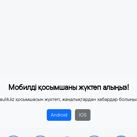
Мобилді қосымшаны жүктеп алыңыз!
aulik.kz қосымшасын жүктеп, жаңалықтардан хабардар болыңы
Android
IOS