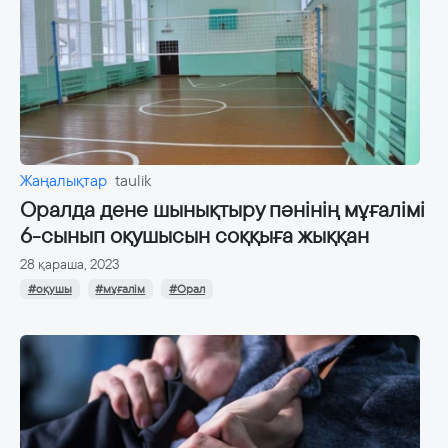
Жаңалықтар
taulik
Оралда дене шынықтыру пәнінің мұғалімі
6-сынып оқушысын соққыға жыққан
28 қараша, 2023
#оқушы
#мұғалім
#Орал