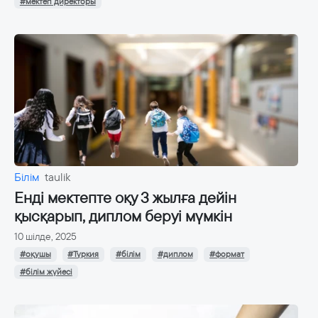
#мектеп директоры
Білім
taulik
Енді мектепте оқу 3 жылға дейін
қысқарып, диплом беруі мүмкін
10 шілде, 2025
#оқушы
#Түркия
#білім
#диплом
#формат
#білім жүйесі