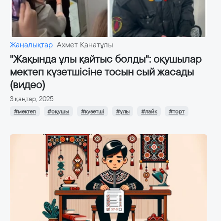
Жаңалықтар
Ахмет Қанатұлы
"Жақында ұлы қайтыс болды": оқушылар
мектеп күзетшісіне тосын сый жасады
(видео)
3 қаңтар, 2025
#мектеп
#оқушы
#күзетші
#ұлы
#лайк
#торт