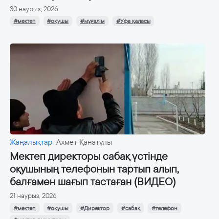
30 наурыз, 2026
#мектеп
#оқушы
#мұғалім
#Уфа қаласы
Жаңалықтар
Ахмет Қанатұлы
Мектеп директоры сабақ үстінде
оқушының телефонын тартып алып,
балғамен шағып тастаған (ВИДЕО)
21 наурыз, 2026
#мектеп
#оқушы
#Директор
#сабақ
#телефон