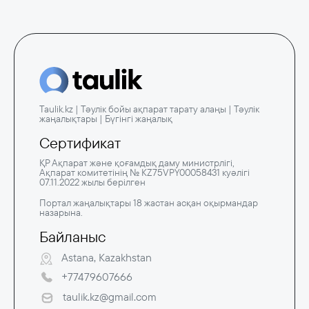
Taulik.kz | Тәулік бойы ақпарат тарату алаңы | Тәулік
жаңалықтары | Бүгінгі жаңалық
Сертификат
ҚР Ақпарат және қоғамдық даму министрлігі,
Ақпарат комитетінің № KZ75VPY00058431 куәлігі
07.11.2022 жылы берілген
Портал жаңалықтары 18 жастан асқан оқырмандар
назарына.
Байланыс
Astana, Kazakhstan
+77479607666
taulik.kz@gmail.com