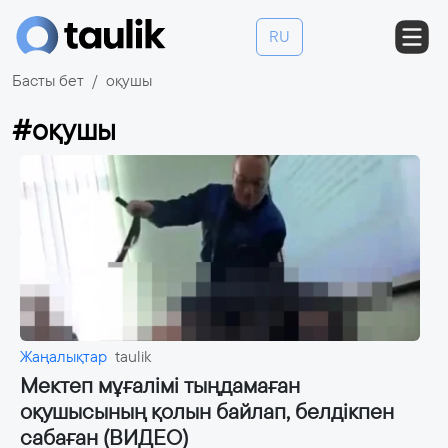
RU
Басты бет
оқушы
#оқушы
Жаңалықтар
taulik
Мектеп мұғалімі тыңдамаған
оқушысының қолын байлап, белдікпен
сабаған (ВИДЕО)