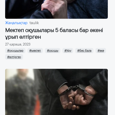
Жаңалықтар
taulik
Мектеп оқушылары 5 баласы бар әкені
ұрып өлтірген
27 қараша, 2023
#оқушылар
#мектеп
#оқушы
#Ұру
#бес бала
#әке
#өлтірген