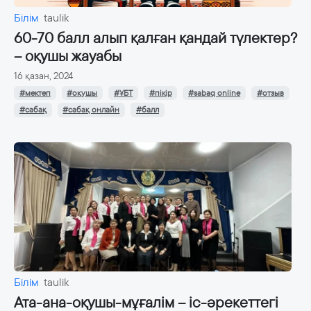
Білім
taulik
60-70 балл алып қалған қандай түлектер?
– оқушы жауабы
16 қазан, 2024
#мектеп
#оқушы
#ҰБТ
#пікір
#sabaq online
#отзыв
#сабақ
#сабақ онлайн
#балл
Білім
taulik
Ата-ана-оқушы-мұғалім – іс-әрекеттегі