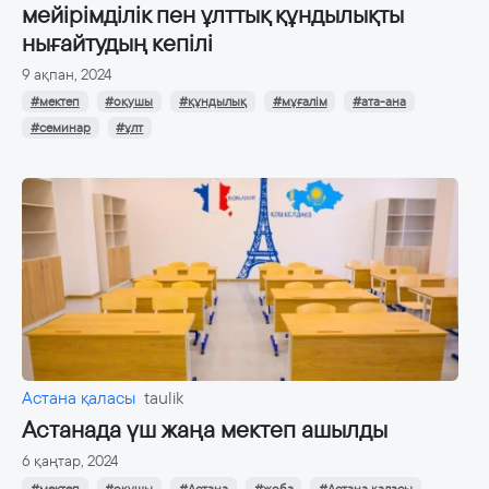
мейірімділік пен ұлттық құндылықты
нығайтудың кепілі
9 ақпан, 2024
#мектеп
#оқушы
#құндылық
#мұғалім
#ата-ана
#семинар
#ұлт
Астана қаласы
taulik
Астанада үш жаңа мектеп ашылды
6 қаңтар, 2024
#мектеп
#оқушы
#Астана
#жоба
#Астана қаласы