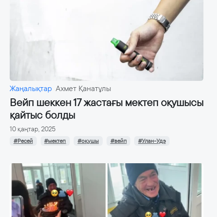
Жаңалықтар
Ахмет Қанатұлы
Вейп шеккен 17 жастағы мектеп оқушысы
қайтыс болды
10 қаңтар, 2025
#Ресей
#мектеп
#оқушы
#вейп
#Улан-Удэ