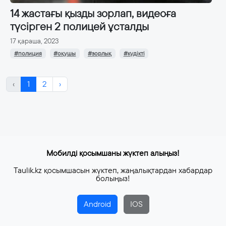
14 жастағы қызды зорлап, видеоға
түсірген 2 полицей ұсталды
17 қараша, 2023
#полиция
#оқушы
#зорлық
#күдікті
‹
1
2
›
Мобилді қосымшаны жүктеп алыңыз!
Taulik.kz қосымшасын жүктеп, жаңалықтардан хабардар
болыңыз!
Android
IOS