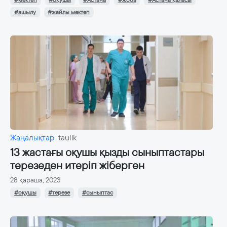
#ашылу
#жайлы мектеп
Жаңалықтар
taulik
13 жастағы оқушы қызды сыныптастары
терезеден итеріп жіберген
28 қараша, 2023
#оқушы
#терезе
#сыныптас