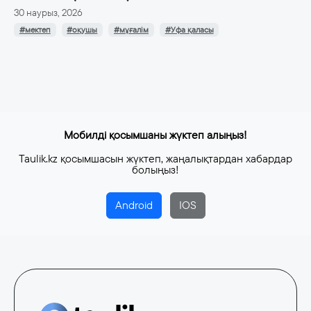
30 наурыз, 2026
#мектеп
#оқушы
#мұғалім
#Уфа қаласы
Мобилді қосымшаны жүктеп алыңыз!
Taulik.kz қосымшасын жүктеп, жаңалықтардан хабардар
болыңыз!
Android
IOS