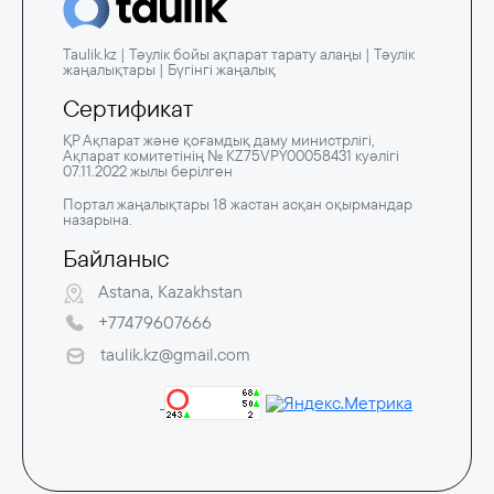
Taulik.kz | Тәулік бойы ақпарат тарату алаңы | Тәулік
жаңалықтары | Бүгінгі жаңалық
Сертификат
ҚР Ақпарат және қоғамдық даму министрлігі,
Ақпарат комитетінің № KZ75VPY00058431 куәлігі
07.11.2022 жылы берілген
Портал жаңалықтары 18 жастан асқан оқырмандар
назарына.
Байланыс
Astana, Kazakhstan
+77479607666
taulik.kz@gmail.com