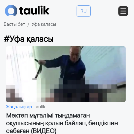
RU
Басты бет
Уфа қаласы
#Уфа қаласы
Жаңалықтар
taulik
Мектеп мұғалімі тыңдамаған
оқушысының қолын байлап, белдікпен
сабаған (ВИДЕО)