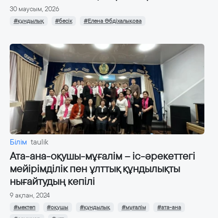
30 маусым, 2026
#құндылық
#бесік
#Елена Әбдіхалықова
Білім
taulik
Ата-ана-оқушы-мұғалім – іс-әрекеттегі
мейірімділік пен ұлттық құндылықты
нығайтудың кепілі
9 ақпан, 2024
#мектеп
#оқушы
#құндылық
#мұғалім
#ата-ана