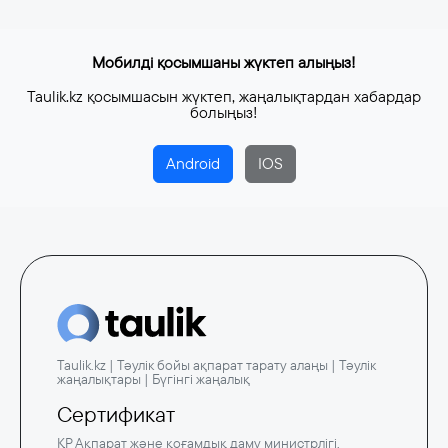
Мобилді қосымшаны жүктеп алыңыз!
Taulik.kz қосымшасын жүктеп, жаңалықтардан хабардар
болыңыз!
Android
IOS
Taulik.kz | Тәулік бойы ақпарат тарату алаңы | Тәулік
жаңалықтары | Бүгінгі жаңалық
Сертификат
ҚР Ақпарат және қоғамдық даму министрлігі,