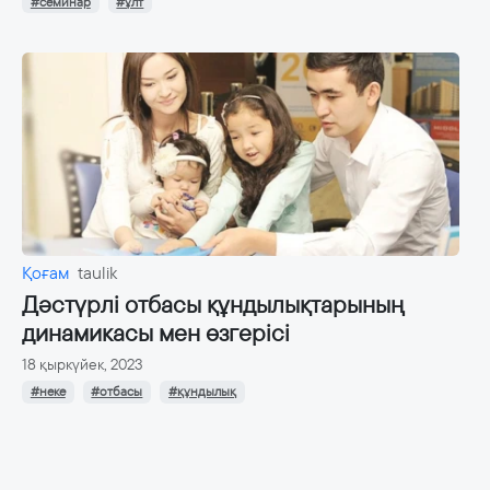
#семинар
#ұлт
Қоғам
taulik
Дәстүрлі отбасы құндылықтарының
динамикасы мен өзгерісі
18 қыркүйек, 2023
#неке
#отбасы
#құндылық