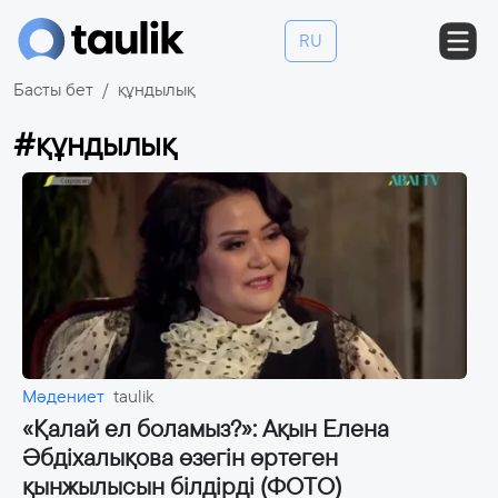
RU
Басты бет
құндылық
#құндылық
Мәдениет
taulik
«Қалай ел боламыз?»: Ақын Елена
Әбдіхалықова өзегін өртеген
қынжылысын білдірді (ФОТО)