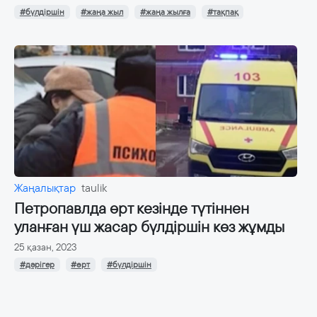
#бүлдіршін
#жаңа жыл
#жаңа жылға
#тақпақ
Жаңалықтар
taulik
Петропавлда өрт кезінде түтіннен
уланған үш жасар бүлдіршін көз жұмды
25 қазан, 2023
#дәрігер
#өрт
#бүлдіршін