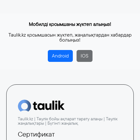
Мобилді қосымшаны жүктеп алыңыз!
Taulik.kz қосымшасын жүктеп, жаңалықтардан хабардар
болыңыз!
Android
IOS
Taulik.kz | Тәулік бойы ақпарат тарату алаңы | Тәулік
жаңалықтары | Бүгінгі жаңалық
Сертификат