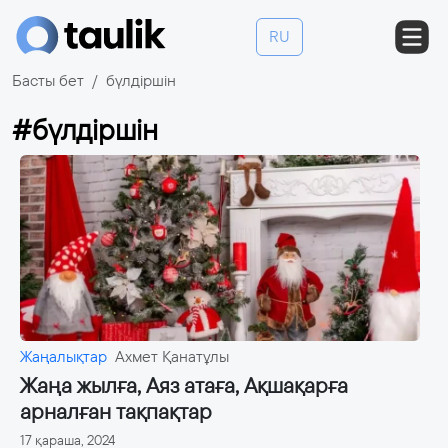
RU
Басты бет
бүлдіршін
#бүлдіршін
Жаңалықтар
Ахмет Қанатұлы
Жаңа жылға, Аяз атаға, Ақшақарға
арналған тақпақтар
17 қараша, 2024