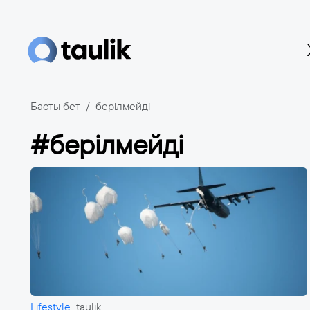
Басты бет
берілмейді
#берілмейді
Lifestyle
taulik