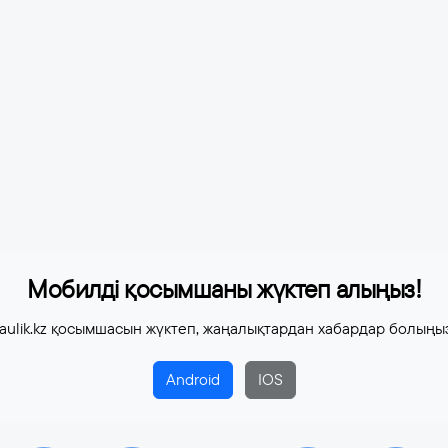
Мобилді қосымшаны жүктеп алыңыз!
aulik.kz қосымшасын жүктеп, жаңалықтардан хабардар болыңы
Android
IOS