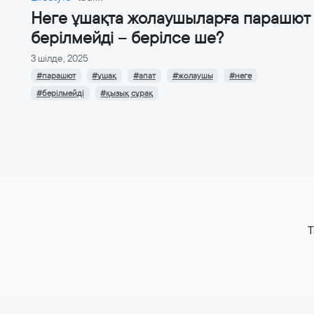
Неге ұшақта жолаушыларға парашют
берілмейді – берілсе ше?
3 шілде, 2025
#парашют
#ұшақ
#апат
#жолаушы
#неге
#берілмейді
#қызық сұрақ
T