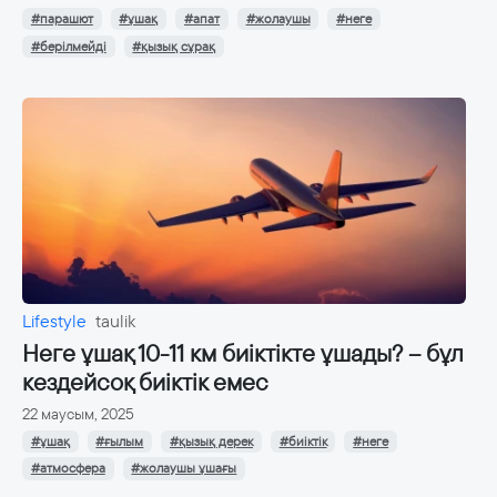
#парашют
#ұшақ
#апат
#жолаушы
#неге
#берілмейді
#қызық сұрақ
Lifestyle
taulik
Неге ұшақ 10-11 км биіктікте ұшады? – бұл
кездейсоқ биіктік емес
22 маусым, 2025
#ұшақ
#ғылым
#қызық дерек
#биіктік
#неге
#атмосфера
#жолаушы ұшағы