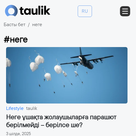
RU
Басты бет
неге
#неге
Lifestyle
taulik
Неге ұшақта жолаушыларға парашют
берілмейді – берілсе ше?
3 шілде, 2025