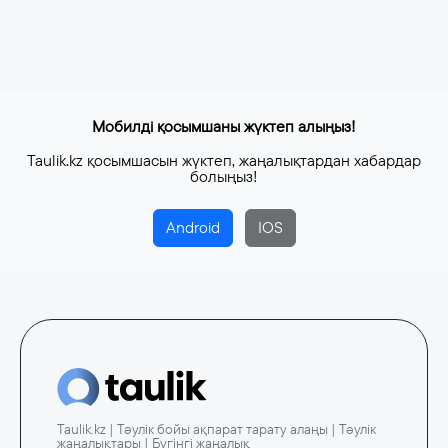
Мобилді қосымшаны жүктеп алыңыз!
Taulik.kz қосымшасын жүктеп, жаңалықтардан хабардар
болыңыз!
Android
IOS
Taulik.kz | Тәулік бойы ақпарат тарату алаңы | Тәулік
жаңалықтары | Бүгінгі жаңалық