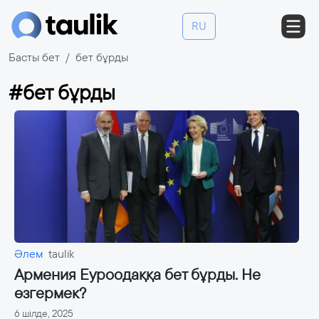
RU
Басты бет
бет бұрды
#бет бұрды
Әлем
taulik
Армения Еуроодаққа бет бұрды. Не
өзгермек?
6 шілде, 2025