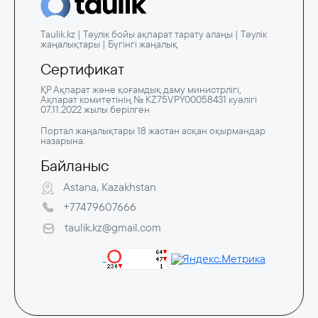
Taulik.kz | Тәулік бойы ақпарат тарату алаңы | Тәулік
жаңалықтары | Бүгінгі жаңалық
Сертификат
ҚР Ақпарат және қоғамдық даму министрлігі,
Ақпарат комитетінің № KZ75VPY00058431 куәлігі
07.11.2022 жылы берілген
Портал жаңалықтары 18 жастан асқан оқырмандар
назарына.
Байланыс
Astana, Kazakhstan
+77479607666
taulik.kz@gmail.com