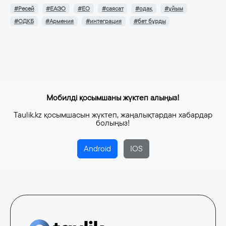
#Ресей
#ЕАЭО
#ЕО
#саясат
#одақ
#ұйым
#ОДКБ
#Армения
#интеграция
#бет бұрды
Мобилді қосымшаны жүктеп алыңыз!
Taulik.kz қосымшасын жүктеп, жаңалықтардан хабардар
болыңыз!
Android
IOS